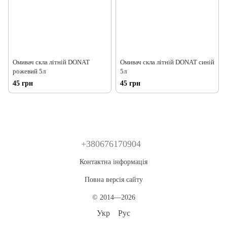
Омивач скла літній DONAT
Омивач скла літній DONAT синій
рожевий 5л
5л
45 грн
45 грн
+380676170904
Контактна інформація
Повна версія сайту
© 2014—2026
Укр
Рус