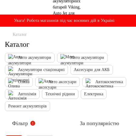
Увага! Робота магазинів під час воєнних дій в Україні
Каталог
Каталог
Авто акумулятори
Мото акумулятори
Акумулятори стаціонарні
Аксесуари для АКБ
Олива
Авто аксесуари
Автокосметика
Автохімія
Технічні рідини
Електрика
Ремонт акумуляторів
Фільтр
За популярністю
1