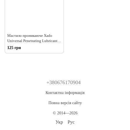
Мастило проникаюче Xado
Universal Penetrating Lubricant
багатофункціональне XA 30414
125 грн
500мл
+380676170904
Контактна інформація
Повна версія сайту
© 2014—2026
Укр
Рус