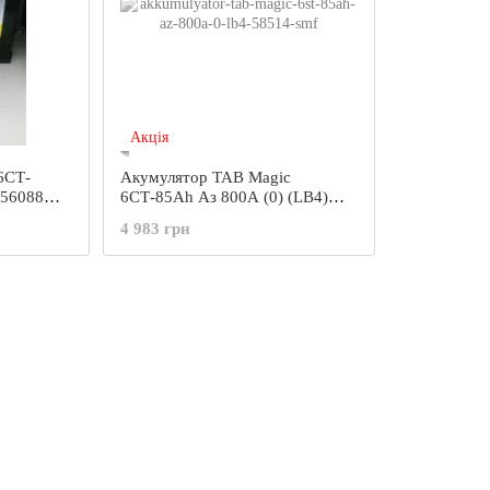
Акція
Акумулятор TAB Magic
 56088
6СТ-85Ah Аз 800А (0) (LB4)
58514 SMF
4 983 грн