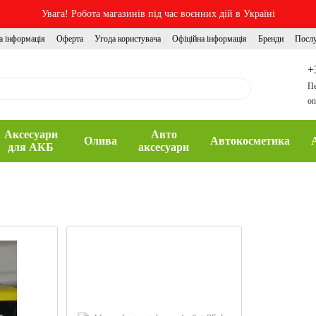
Увага! Робота магазинів під час воєнних дій в Україні
а інформація
Оферта
Угода користувача
Офіційна інформація
Бренди
Посл
+
Пе
on
Аксесуари
Авто
Олива
Автокосметика
для АКБ
аксесуари