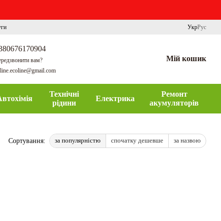
уги
Укр
Рус
380676170904
Мій кошик
редзвонити вам?
line.ecoline@gmail.com
Технічні
Ремонт
Автохімія
Електрика
рідини
акумуляторів
за популярністю
спочатку дешевше
за назвою
Сортування: