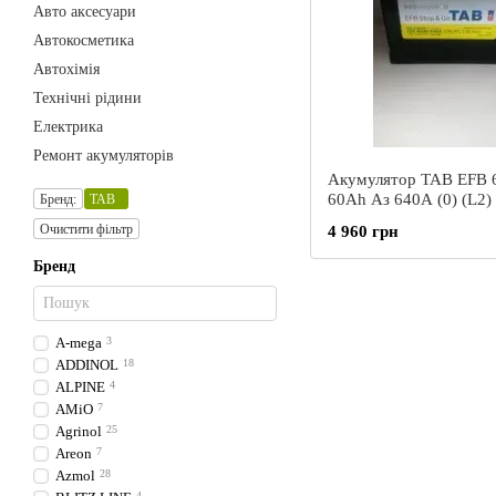
Авто аксесуари
Автокосметика
Автохімія
Технічні рідини
Електрика
Ремонт акумуляторів
Акумулятор TAB EFB 6СТ-
60Ah Аз 640А (0) (L2)
Бренд:
TAB
EFB (212 060)
Очистити фільтр
4 960 грн
Бренд
A-mega
3
ADDINOL
18
ALPINE
4
AMiO
7
Agrinol
25
Areon
7
Azmol
28
4