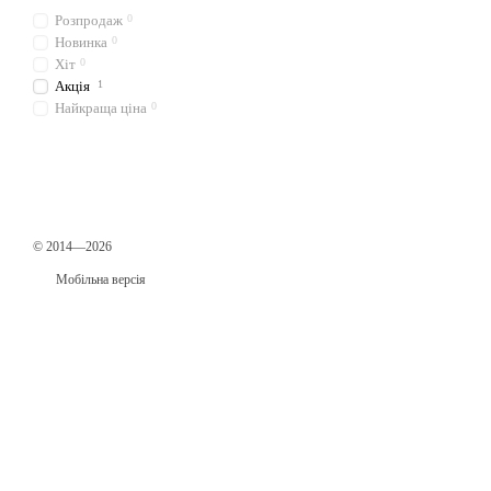
Розпродаж
0
Новинка
0
Хіт
0
Акція
1
Найкраща ціна
0
© 2014—2026
Мобільна версія