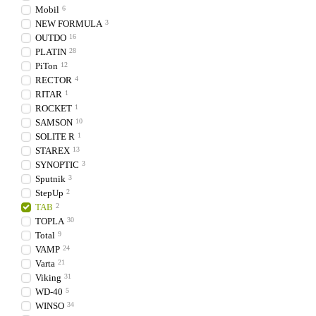
Mobil
6
NEW FORMULA
3
OUTDO
16
PLATIN
28
PiTon
12
RECTOR
4
RITAR
1
ROCKET
1
SAMSON
10
SOLITE R
1
STAREX
13
SYNOPTIC
3
Sputnik
3
StepUp
2
TAB
2
TOPLA
30
Total
9
VAMP
24
Varta
21
Viking
31
WD-40
5
WINSO
34