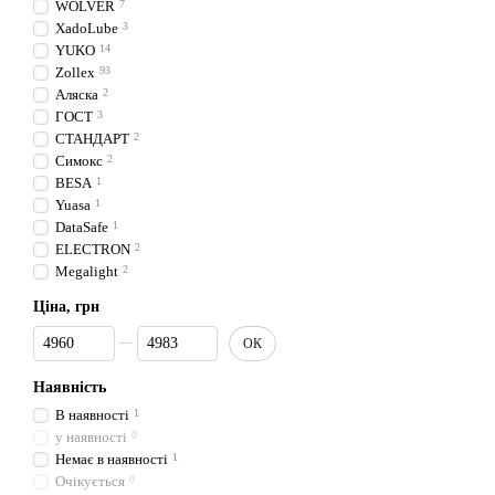
WOLVER
7
XadoLube
3
YUKO
14
Zollex
93
Аляска
2
ГОСТ
3
СТАНДАРТ
2
Симокс
2
BESA
1
Yuasa
1
DataSafe
1
ELECTRON
2
Megalight
2
Ціна, грн
Від Ціна, грн
До Ціна, грн
ОК
Наявність
В наявності
1
у наявності
0
Немає в наявності
1
Очікується
0