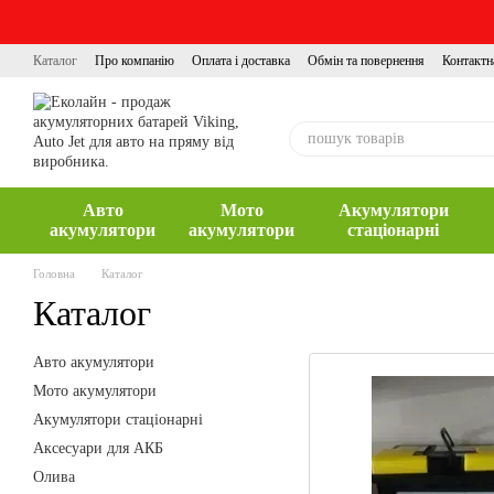
Перейти до основного контенту
Каталог
Про компанію
Оплата і доставка
Обмін та повернення
Контактн
Авто
Мото
Акумулятори
акумулятори
акумулятори
стаціонарні
Головна
Каталог
Каталог
Авто акумулятори
Мото акумулятори
Акумулятори стаціонарні
Аксесуари для АКБ
Олива