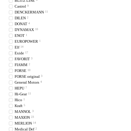
BLITZ LINE
Castrol
9
DENCKERMANN
11
DILEN
2
DONAT
4
DYNAMAX
10
ENOT
1
EUROPOWER
1
Elf
14
Exide
17
FAVORIT
3
FIAMM
2
FORSE
10
FORSE original
3
General Motors
4
HEPU
7
Hi-Gear
11
Hico
1
Kraft
5
MANNOL
3
MAXION
23
MERLION
14
Medical Def
2