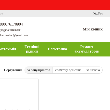
уги
Укр
Рус
380676170904
Мій кошик
редзвонити вам?
line.ecoline@gmail.com
Технічні
Ремонт
Автохімія
Електрика
рідини
акумуляторів
за популярністю
спочатку дешевше
за назвою
Сортування: