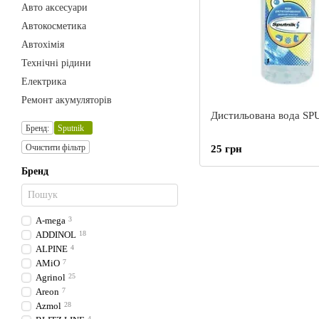
Авто аксесуари
Автокосметика
Автохімія
Технічні рідини
Електрика
Ремонт акумуляторів
Дистильована вода SP
Бренд:
Sputnik
Очистити фільтр
25 грн
Бренд
A-mega
3
ADDINOL
18
ALPINE
4
AMiO
7
Agrinol
25
Areon
7
Azmol
28
4