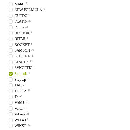
Mobil
6
NEW FORMULA
3
OUTDO
16
PLATIN
28
PiTon
12
RECTOR
4
RITAR
1
ROCKET
1
SAMSON
10
SOLITE R
1
STAREX
13
SYNOPTIC
3
Sputnik
3
StepUp
2
TAB
2
TOPLA
30
Total
9
VAMP
24
Varta
21
Viking
31
WD-40
5
WINSO
34