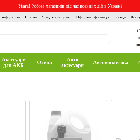
Увага! Робота магазинів під час воєнних дій в Україні
а інформація
Оферта
Угода користувача
Офіційна інформація
Бренди
Посл
+
Пе
on
Аксесуари
Авто
Олива
Автокосметика
для АКБ
аксесуари