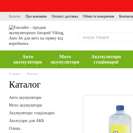
Перейти до основного контенту
Каталог
Про компанію
Оплата і доставка
Обмін та повернення
Контактн
Авто
Мото
Акумулятори
акумулятори
акумулятори
стаціонарні
Головна
Каталог
Каталог
Авто акумулятори
Мото акумулятори
Акумулятори стаціонарні
Аксесуари для АКБ
Олива