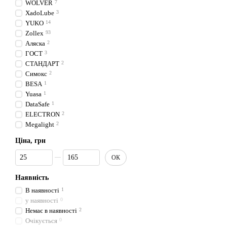
WOLVER
7
XadoLube
3
YUKO
14
Zollex
93
Аляска
2
ГОСТ
3
СТАНДАРТ
2
Симокс
2
BESA
1
Yuasa
1
DataSafe
1
ELECTRON
2
Megalight
2
Ціна, грн
Від Ціна, грн
До Ціна, грн
ОК
Наявність
В наявності
1
у наявності
0
Немає в наявності
2
Очікується
0