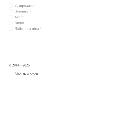
Розпродаж
0
Новинка
0
Хіт
0
Акція
0
Найкраща ціна
0
© 2014—2026
Мобільна версія