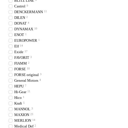
BLITZ LINE
Castrol
9
DENCKERMANN
11
DILEN
2
DONAT
4
DYNAMAX
10
ENOT
1
EUROPOWER
1
Elf
14
Exide
17
FAVORIT
3
FIAMM
2
FORSE
10
FORSE original
3
General Motors
4
HEPU
7
Hi-Gear
11
Hico
1
Kraft
5
MANNOL
3
MAXION
23
MERLION
14
Medical Def
2