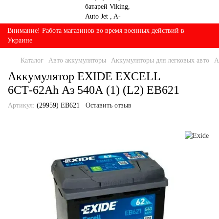
Внимание! Работа магазинов во время военных действий в
Украине
Каталог
Авто аккумуляторы
Аккумуляторы для легковых авто
А
Аккумулятор EXIDE EXCELL
6СТ-62Ah Аз 540А (1) (L2) EB621
Артикул:
(29959) ЕB621
Оставить отзыв