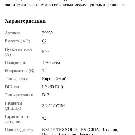
двигателя и короткими расстояниями между пунктами остановок.
Характеристики
Артикул
29959
Ёмкость (А/ч)
62
Пусковые токи
540
(А)
Полярность
1"+"слева
Напряжение (В)
12
Тип корпуса
Европейский
DIN-тип
L2 (60 Din)
Тип крепления
B13
Габариты
243*175*190
(Д.Ш.В.)
Гарантийный
24
срок, мес.
Производитель
EXIDE TEXNOLOGIES (США, Испания,
Польша, Германия, Италия)