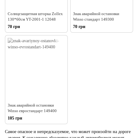
Солнцезащитная шторка Zollex
Знак аварийной остановки
130*60см YT-2001-1 12048
Winso стандарт 149300
70 грн
70 грн
Знак аварийной остановки
Winso евростандарт 149400
105 грн
Самое опасное и непредсказуемое, что может произойти на дороге
- авария. К сожалению абсолютно каждый автомобилист может