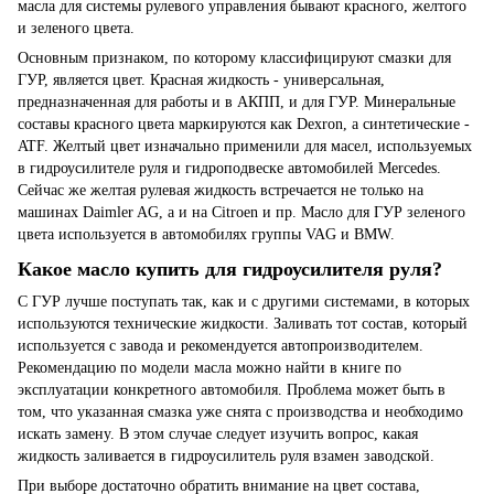
масла для системы рулевого
управления
бывают красного, желтого
и зеленого цвета.
Основным признаком, по которому классифицируют смазки для
ГУР, является цвет. Красная жидкость - универсальная,
предназначенная для
работы
и в АКПП, и для ГУР. Минеральные
составы красного цвета маркируются как Dexron, а синтетические -
ATF. Желтый цвет изначально применили для масел, используемых
в гидроусилителе руля и гидроподвеске автомобилей Mercedes.
Сейчас же желтая
рулевая жидкость
встречается не только на
машинах Daimler AG, а и на Citroen и пр. Масло для ГУР зеленого
цвета используется в автомобилях группы VAG и BMW.
Какое масло купить для гидроусилителя руля?
С ГУР лучше поступать так, как и с другими системами, в которых
используются технические жидкости.
Заливать
тот
состав
, который
используется с завода и рекомендуется автопроизводителем.
Рекомендацию по модели масла можно найти в книге по
эксплуатации конкретного автомобиля. Проблема может быть в
том, что указанная смазка уже снята с производства и необходимо
искать
замену
. В этом случае следует изучить вопрос,
какая
жидкость заливается в гидроусилитель руля
взамен заводской.
При выборе достаточно обратить внимание на цвет состава,