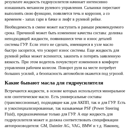
результате
жидкость гидроусилителя
начинает интенсивно
изнашивать
механизм
рулевого управления. Сальники перестают
выполнять свою
функцию
, появляется течь и коррозия, а со
временем - запах гари в бачке и люфт в рулевой рейке.
Необходимость в смене может наступить и раньше рекомендуемого
срока. Причиной может быть изменение
качества
состава: доливка
неподходящей жидкости, появившиеся течи и износ деталей
системы ГУР. Если этого не сделать, имеющееся в
узле
масло
быстро засорится, что ускорит износ
системы
. Еще
жидкость для
рулевой рейки
может вспенится, закипеть и потерять заявленную
вязкость. При этом
водитель
почувствует изменения в комфорте
управления рабочим колесом.
Поворот
руля на месте потребует
больших усилий, а безопасность
автомобиля
окажется под угрозой.
Какие бывают масла для гидроусилителя
Встречаются жидкости, в основе которых используется минеральное
или синтетическое масло. Есть универсальные составы
(трансмиссионные), подходящие как для АКПП, так и для ГУР. Есть
и узкоспециализированные, так называемые PSF (Power Steering
Fluid), предназначенные только для ГУР. А еще
жидкость для
гидроусилителя
может и должна соответствовать спецификации
автопроизводителя: GM, Daimler AG, VAG, BMW и т.д. Наконец,