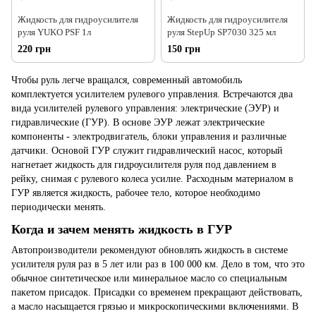
Жидкость для гидроусилителя
Жидкость для гидроусилителя
руля YUKO PSF 1л
руля StepUp SP7030 325 мл
220 грн
150 грн
Чтобы руль легче вращался,
современный
автомобиль
комплектуется усилителем рулевого управления. Встречаются два
вида усилителей рулевого управления: электрические (ЭУР) и
гидравлические (ГУР). В основе ЭУР лежат электрические
компоненты - электродвигатель, блоки управления и различные
датчики. Основой ГУР служит
гидравлический
насос, который
нагнетает
жидкость для гидроусилителя руля
под
давлением
в
рейку, снимая с рулевого колеса
усилие
. Расходным материалом в
ГУР является жидкость,
рабочее
тело, которое необходимо
периодически
менять
.
Когда и зачем менять жидкость в ГУР
Автопроизводители рекомендуют обновлять жидкость в системе
усилителя
руля раз в 5 лет или раз в 100 000 км. Дело в том, что это
обычное синтетическое или минеральное масло со специальным
пакетом присадок. Присадки со временем прекращают действовать,
а
масло
насыщается грязью и микроскопическими включениями. В