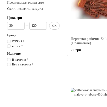
Предметы для мытья авто
Скотч, изолента, хомуты
Цена, грн
От Цена, грн
До Цена, грн
OK
Бренд
Перчатки рабочие Zoll
WINSO
2
(Оранжевые)
Zollex
6
20 грн
Наличие
В наличии
7
Нет в наличии
1