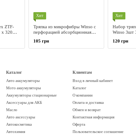
Хит
Хит
ex ZTF-
Тряпка из микрофибры Winso с
Набор тряп
 х 320
перфорацией абсорбционная
Winso 3шт 
300 х 400 мм. 150700
150220
105 грн
120 грн
Каталог
Клиентам
Авто аккумуляторы
Вход в личный кабинет
Мото аккумуляторы
Каталог
Аккумуляторы стационарные
О компании
Аксессуары для АКБ
Оплата и доставка
Масло
Обмен и возврат
Авто аксессуары
Контактная информация
Автокосметика
Оферта
Автохимия
Пользовательское соглашение