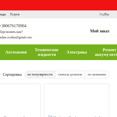
енды
Услуги
Укр
Рус
+380676170904
Мой заказ
Перезвонить вам?
online.ecoline@gmail.com
Технические
Ремонт
Автохимия
Электрика
жидкости
аккумулят
по популярности
сначала дешевле
по названию
Сортировка: