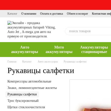
Перейти к основному контенту
Каталог
О компании
Оплата и доставка
Обмен и возврат
Контактная ин
Авто
Мото
Аккумуляторы
аккумуляторы
аккумуляторы
стационарные
Главная
Каталог
Авто аксессуары
Рукавицы салфетки
Рукавицы салфетки
Компрессоры автомобильные
Знаки, люминесцентные жилеты
Рукавицы салфетки
Трос буксировочный
Щетки стеклоочистителя