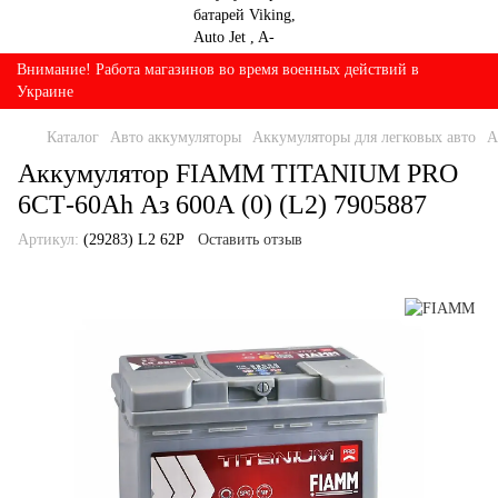
Внимание! Работа магазинов во время военных действий в
Украине
Каталог
Авто аккумуляторы
Аккумуляторы для легковых авто
А
Аккумулятор FIAMM TITANIUM PRO
6СТ-60Ah Аз 600А (0) (L2) 7905887
Артикул:
(29283) L2 62P
Оставить отзыв