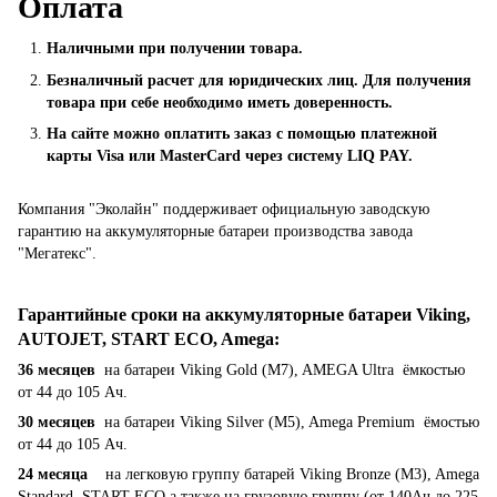
Оплата
Наличными при получении товара.
Безналичный расчет для юридических лиц. Для получения
товара при себе необходимо иметь доверенность.
На сайте можно оплатить заказ с помощью платежной
карты Visa или MasterCard через систему LIQ PAY.
Компания "Эколайн" поддерживает официальную заводскую
гарантию на аккумуляторные батареи производства завода
"Мегатекс".
Гарантийные сроки на аккумуляторные батареи Viking,
AUTOJET, START ECO, Amega
:
36 месяцев
на батареи Viking Gold (M7), AMEGA Ultra ёмкостью
от 44 до 105 Ач.
30 месяцев
на батареи Viking Silver (M5), Amega Premium ёмостью
от 44 до 105 Ач.
24 месяца
на легковую группу батарей Viking Bronze (M3), Amega
Standard, START ECO а также на грузовую группу (от 140Ач до 225