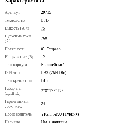
Характеристики
Артикул
29715
Технология
EFB
Ёмкость (А/ч)
75
Пусковые токи
760
(А)
Полярность
0"+"справа
Напряжение (В)
12
Тип корпуса
Европейский
DIN-тип
LB3 (75H Din)
Тип крепления
B13
Габариты
278*175*175
(Д.Ш.В.)
Гарантийный
24
срок, мес.
Производитель
YIGIT AKU (Турция)
Наличие
Нет в наличии