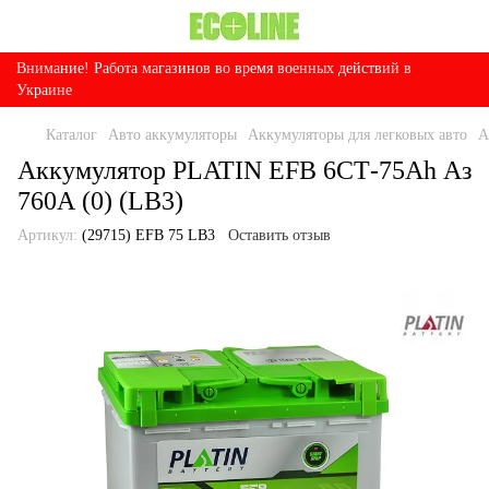
Внимание! Работа магазинов во время военных действий в
Украине
Каталог
Авто аккумуляторы
Аккумуляторы для легковых авто
А
Аккумулятор PLATIN EFB 6СТ-75Ah Аз
760А (0) (LB3)
Артикул:
(29715) EFB 75 LB3
Оставить отзыв