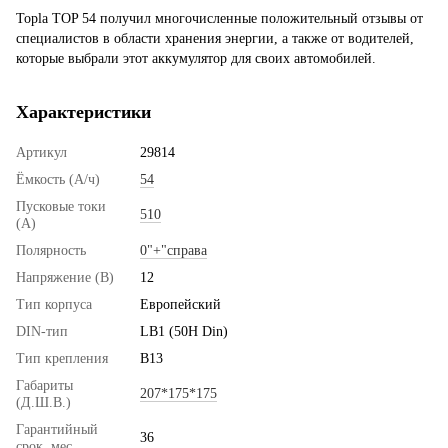
Topla TOP 54 получил многочисленные положительный отзывы от
специалистов в области хранения энергии, а также от водителей,
которые выбрали этот аккумулятор для своих автомобилей.
Характеристики
Артикул
29814
Ёмкость (А/ч)
54
Пусковые токи
510
(А)
Полярность
0"+"справа
Напряжение (В)
12
Тип корпуса
Европейский
DIN-тип
LB1 (50H Din)
Тип крепления
B13
Габариты
207*175*175
(Д.Ш.В.)
Гарантийный
36
срок, мес.