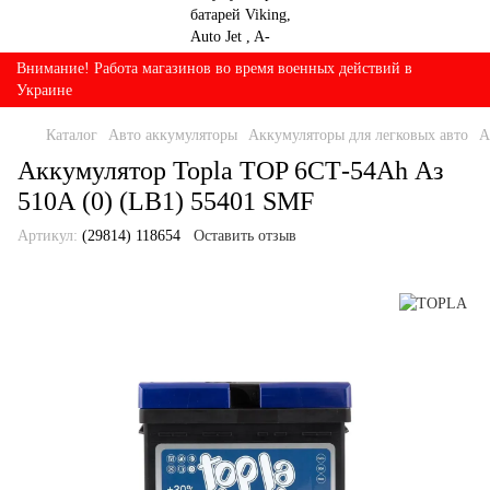
Внимание! Работа магазинов во время военных действий в
Украине
Каталог
Авто аккумуляторы
Аккумуляторы для легковых авто
А
Аккумулятор Topla TOP 6СТ-54Ah Аз
510А (0) (LB1) 55401 SMF
Артикул:
(29814) 118654
Оставить отзыв