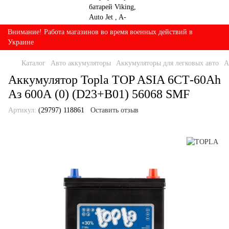
Внимание! Работа магазинов во время военных действий в
Украине
Каталог
Авто аккумуляторы
Аккумуляторы для легковых авто
А
Аккумулятор Topla TOP ASIA 6СТ-60Ah
Аз 600А (0) (D23+B01) 56068 SMF
Артикул:
(29797) 118861
Оставить отзыв