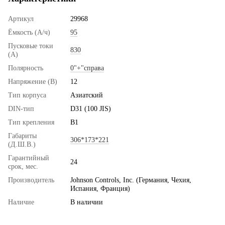
Артикул
29968
Ёмкость (А/ч)
95
Пусковые токи
830
(А)
Полярность
0"+"справа
Напряжение (В)
12
Тип корпуса
Азиатский
DIN-тип
D31 (100 JIS)
Тип крепления
B1
Габариты
306*173*221
(Д.Ш.В.)
Гарантийный
24
срок, мес.
Производитель
Johnson Controls, Inc. (Германия, Чехия,
Испания, Франция)
Наличие
В наличии