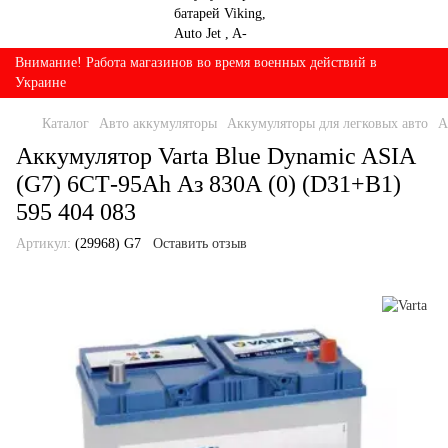
Внимание! Работа магазинов во время военных действий в
Украине
Каталог
Авто аккумуляторы
Аккумуляторы для легковых авто
А
Аккумулятор Varta Blue Dynamic ASIА
(G7) 6СТ-95Ah Аз 830А (0) (D31+B1)
595 404 083
Артикул:
(29968) G7
Оставить отзыв