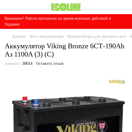
Внимание! Работа магазинов во время военных действий в
Украине
Каталог
Авто аккумуляторы
Аккумуляторы для грузовых авто
А
Аккумулятор Viking Bronze 6СТ-190Ah
Аз 1100A (3) (C)
Артикул:
30014
Оставить отзыв