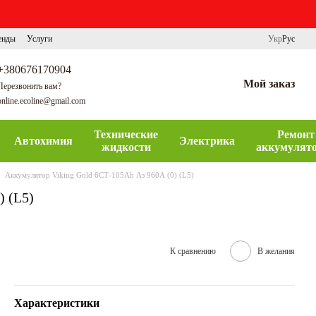
енды
Услуги
Укр
Рус
+380676170904
Мой заказ
Перезвонить вам?
online.ecoline@gmail.com
Технические
Ремонт
Автохимия
Электрика
жидкости
аккумулят
Аккумулятор Viking Gold 6СТ-105Ah Аз 960А (0) (L5)
) (L5)
К сравнению
В желания
Характеристики