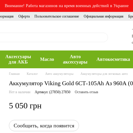
Внимание! Работа магазинов на время военных действий в Украине
формация
Оферта
Пользовательское соглашение
Официальная информация
Бр
Аксессуары
Авто
Масло
Автокосметика
для АКБ
аксессуары
Главная
Каталог
Авто аккумуляторы
Аккумуляторы для легковых авто
Аккумулятор Viking Gold 6СТ-105Ah Аз 960А (0
Нет в наличии
Артикул: (27850) 27850
Оставить отзыв
5 050 грн
Сообщить, когда появится