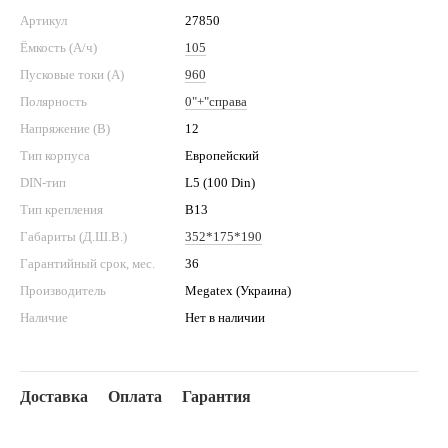
Артикул
27850
Ёмкость (А/ч)
105
Пусковые токи (А)
960
Полярность
0"+"справа
Напряжение (В)
12
Тип корпуса
Европейский
DIN-тип
L5 (100 Din)
Тип крепления
B13
Габариты (Д.Ш.В.)
352*175*190
Гарантийный срок, мес.
36
Производитель
Megatex (Украина)
Наличие
Нет в наличии
Доставка
Оплата
Гарантия