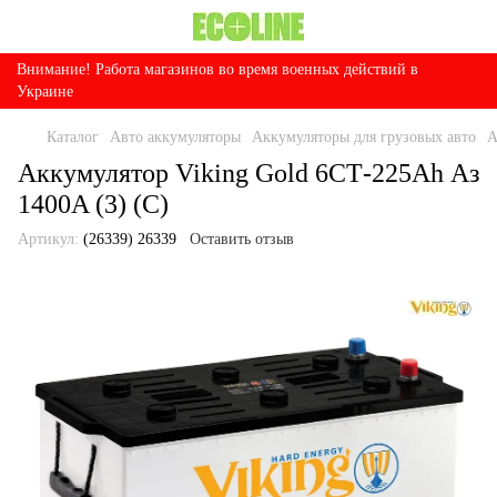
Внимание! Работа магазинов во время военных действий в
Украине
Каталог
Авто аккумуляторы
Аккумуляторы для грузовых авто
А
Аккумулятор Viking Gold 6СТ-225Ah Аз
1400A (3) (C)
Артикул:
(26339) 26339
Оставить отзыв