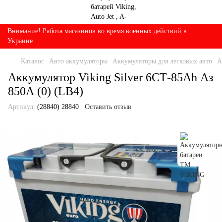
Внимание! Работа магазинов во время военных действий в
Украине
Каталог
Авто аккумуляторы
Аккумуляторы для легковых авто
А
Аккумулятор Viking Silver 6СТ-85Ah Аз
850А (0) (LB4)
Артикул:
(28840) 28840
Оставить отзыв