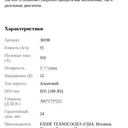
дизельные двигатели.
Характеристики
Артикул
30190
Ёмкость (А/ч)
95
Пусковые токи
800
(А)
Полярность
1"+"слева
Напряжение (В)
12
Тип корпуса
Азиатский
DIN-тип
D31 (100 JIS)
Габариты
306*173*221
(Д.Ш.В.)
Гарантийный
24
срок, мес.
Производитель
EXIDE TEXNOLOGIES (США, Испания,