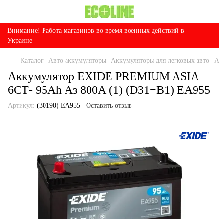
Внимание! Работа магазинов во время военных действий в
Украине
Каталог
Авто аккумуляторы
Аккумуляторы для легковых авто
А
Аккумулятор EXIDE PREMIUM ASIA
6СТ- 95Ah Аз 800А (1) (D31+B1) EA955
Артикул:
(30190) EA955
Оставить отзыв