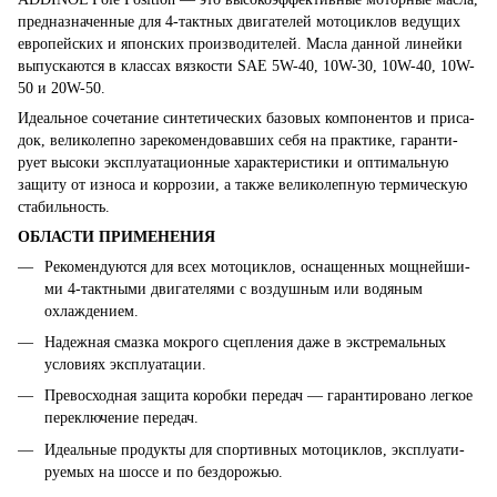
предназначенные для 4-тактных двигателей мотоциклов ве­ду­щих
европейских и японских производителей. Масла данной линейки
выпускаются в классах вязкости SAE 5W-40, 10W-30, 10W-40, 10W-
50 и 20W-50.
Идеальное сочетание синтетических базовых компонентов и при­са­
док, великолепно зарекомендовавших себя на практике, гаран­ти­
рует высоки эксплуатационные характеристики и оптимальную
защиту от износа и коррозии, а также великолепную термическую
стабильность.
ОБЛАСТИ ПРИМЕНЕНИЯ
Рекомендуются для всех мотоциклов, оснащенных мощней­ши­
ми 4-тактными двигателями с воздушным или водяным
охлаждением.
Надежная смазка мокрого сцепления даже в экстремальных
усло­виях эксплуатации.
Превосходная защита коробки передач — гарантировано лег­кое
переключение передач.
Идеальные продукты для спортивных мотоциклов, эксплуати­
руемых на шоссе и по бездорожью.