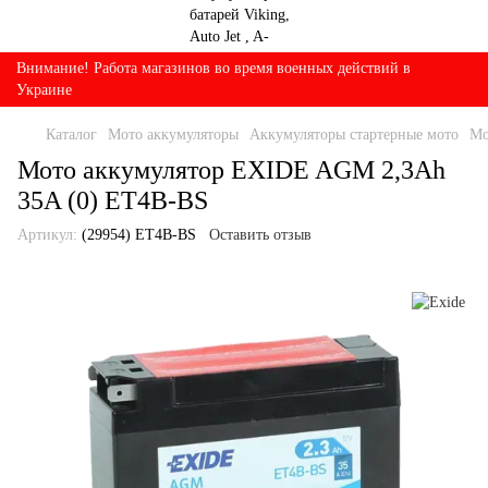
Внимание! Работа магазинов во время военных действий в
Украине
Каталог
Мото аккумуляторы
Аккумуляторы стартерные мото
Мо
Мото аккумулятор EXIDE AGM 2,3Ah
35A (0) ET4B-BS
Артикул:
(29954) ET4B-BS
Оставить отзыв