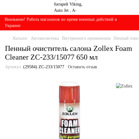
Внимание! Работа магазинов во время военных действий в
Украине
Каталог
Автокосметика
Внутреннего применения
Пенный очист
Пенный очиститель салона Zollex Foam
Cleaner ZC-233/15077 650 мл
Артикул:
(29584) ZC-233/15077
Оставить отзыв