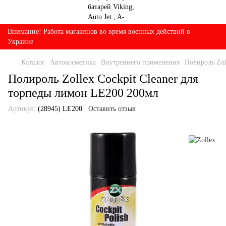
Внимание! Работа магазинов во время военных действий в
Украине
Каталог
Автокосметика
Внутреннего применения
Полироль Zol
Полироль Zollex Cockpit Cleaner для
торпеды лимон LE200 200мл
Артикул:
(28945) LE200
Оставить отзыв