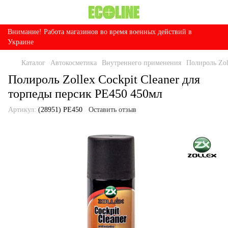
Внимание! Работа магазинов во время военных действий в
Украине
Каталог
Автокосметика
Внутреннего применения
Полироль Zol
Полироль Zollex Cockpit Cleaner для
торпеды персик PE450 450мл
Артикул:
(28951) PE450
Оставить отзыв