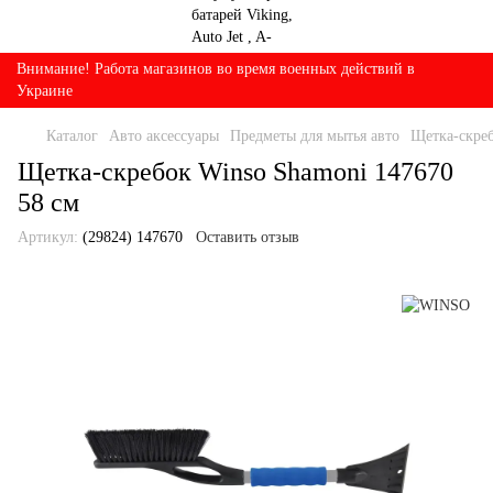
Внимание! Работа магазинов во время военных действий в
Украине
Каталог
Авто аксессуары
Предметы для мытья авто
Щетка-скреб
Щетка-скребок Winso Shamoni 147670
58 см
Артикул:
(29824) 147670
Оставить отзыв