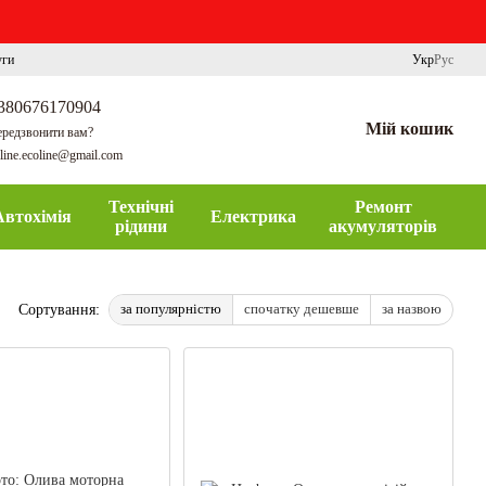
уги
Укр
Рус
380676170904
Мій кошик
редзвонити вам?
line.ecoline@gmail.com
Технічні
Ремонт
Автохімія
Електрика
рідини
акумуляторів
за популярністю
спочатку дешевше
за назвою
Сортування: