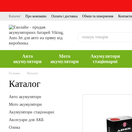
Перейти до основного контенту
Каталог
Про компанію
Оплата і доставка
Обмін та повернення
Контактн
Авто
Мото
Акумулятори
акумулятори
акумулятори
стаціонарні
Головна
Каталог
Каталог
Авто акумулятори
Мото акумулятори
Акумулятори стаціонарні
Аксесуари для АКБ
Олива