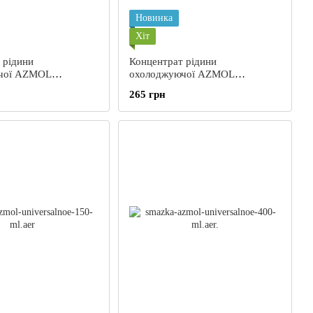
Новинка
Хіт
 рідини
Концентрат рідини
чої AZMOL
охолоджуючої AZMOL
G-11 (кан.мет)
Antifreeze G-12 Plus (кан.мет)
265 грн