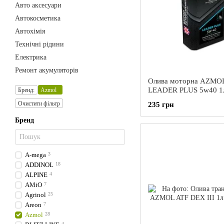
Авто аксесуари
Автокосметика
Автохімія
Технічні рідини
Електрика
Ремонт акумуляторів
Олива моторна AZMO
LEADER PLUS 5w40 1
Бренд:
Azmol
(кан.мет.)
Очистити фільтр
235 грн
Бренд
A-mega
3
ADDINOL
18
ALPINE
4
AMiO
7
Agrinol
25
Areon
7
Azmol
28
4