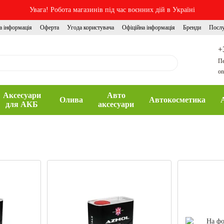
Увага! Робота магазинів під час воєнних дій в Україні
а інформація
Оферта
Угода користувача
Офіційна інформація
Бренди
Посл
+
Пе
on
Аксесуари
Авто
Олива
Автокосметика
для АКБ
аксесуари