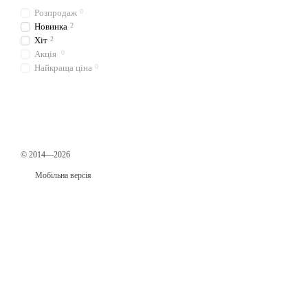
Розпродаж
0
Новинка
2
Хіт
2
Акція
0
Найкраща ціна
0
© 2014—2026
Мобільна версія