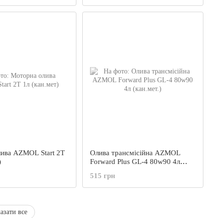
ива AZMOL Start 2T
Олива трансмісійна AZMOL
)
Forward Plus GL-4 80w90 4л
(кан.мет.)
515 грн
азати все