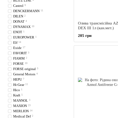
BLITZ LINE
Castrol
9
DENCKERMANN
11
DILEN
2
DONAT
4
Олива трансмісійна 
DYNAMAX
10
DEX III 1л (кан.мет.)
ENOT
1
205 грн
EUROPOWER
1
Elf
14
Exide
17
FAVORIT
3
FIAMM
2
FORSE
10
FORSE original
3
General Motors
4
HEPU
7
Hi-Gear
11
Hico
1
Kraft
5
MANNOL
3
MAXION
23
MERLION
14
Medical Def
2