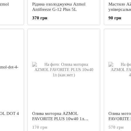
zmol
Рідина охолоджуюча Azmol
Мастило 
Antifreeze G-12 Plus 5L
універсаль
370 грн
90 грн
MOL DOT 4
Олива моторна AZMOL
Олива мот
FAVORITE PLUS 10w40 1л
FAVORITE 
(кан.мет.)
(кан.мет.)
170 грн
570 грн