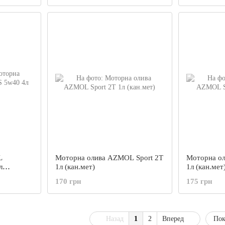
L
Моторна олива AZMOL Sport 2T
Моторна ол
л
1л (кан.мет)
1л (кан.мет
170 грн
175 грн
Назад
1
2
Вперед
Пок