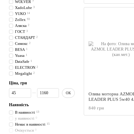
WOLVER
7
XadoLube
3
YUKO
14
Zollex
93
Аляска
2
ГОСТ
3
СТАНДАРТ
2
Симокс
2
BESA
1
Yuasa
1
DataSafe
1
ELECTRON
2
Megalight
2
Ціна, грн
Від Ціна, грн
До Ціна, грн
ОК
Олива моторна AZMO
LEADER PLUS 5w40 4
(кан.мет.)
Наявність
840 грн
В наявності
13
у наявності
0
Немає в наявності
15
Очікується
0