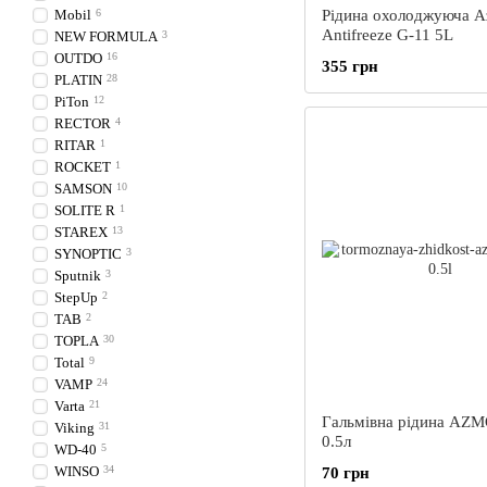
Mobil
6
Рідина охолоджуюча A
Antifreeze G-11 5L
NEW FORMULA
3
OUTDO
16
355 грн
PLATIN
28
PiTon
12
RECTOR
4
RITAR
1
ROCKET
1
SAMSON
10
SOLITE R
1
STAREX
13
SYNOPTIC
3
Sputnik
3
StepUp
2
TAB
2
TOPLA
30
Total
9
VAMP
24
Varta
21
Гальмівна рідина AZ
Viking
31
0.5л
WD-40
5
WINSO
34
70 грн