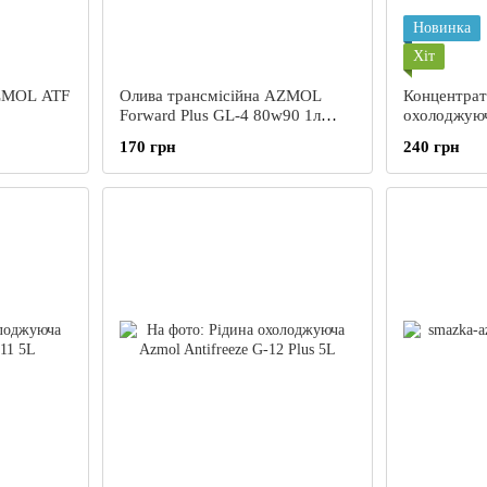
Новинка
Хіт
AZMOL ATF
Олива трансмісійна AZMOL
Концентрат
Forward Plus GL-4 80w90 1л
охолоджую
(кан.мет.)
Antifreeze 
170 грн
240 грн