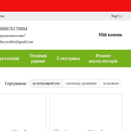
уги
Укр
Рус
380676170904
Мій кошик
редзвонити вам?
line.ecoline@gmail.com
Технічні
Ремонт
Автохімія
Електрика
рідини
акумуляторів
за популярністю
спочатку дешевше
за назвою
Сортування: