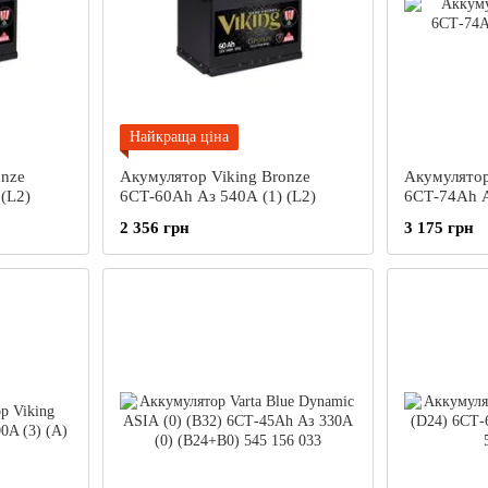
Найкраща ціна
onze
Акумулятор Viking Bronze
Акумулятор
(L2)
6СТ-60Ah Аз 540А (1) (L2)
6СТ-74Ah А
2 356 грн
3 175 грн