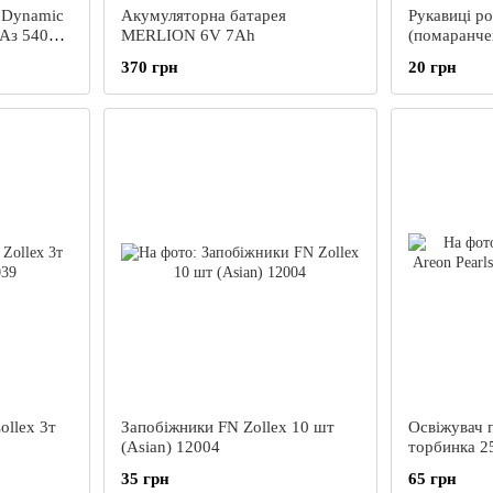
e Dynamic
Акумуляторна батарея
Рукавиці ро
 Аз 540А
MERLION 6V 7Ah
(помаранче
054
370 грн
20 грн
ollex 3т
Запобіжники FN Zollex 10 шт
Освіжувач п
(Asian) 12004
торбинка 2
35 грн
65 грн