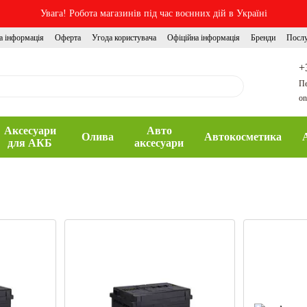
Увага! Робота магазинів під час воєнних дій в Україні
а інформація
Оферта
Угода користувача
Офіційна інформація
Бренди
Посл
+
Пе
on
Аксесуари
Авто
Олива
Автокосметика
для АКБ
аксесуари