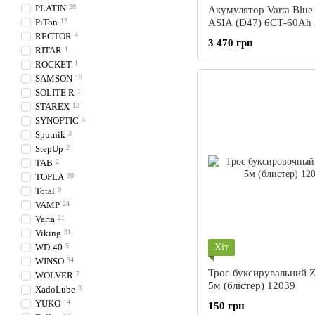
PLATIN
28
Акумулятор Varta Blu
PiTon
12
ASIА (D47) 6СТ-60Ah
(0) (D23+B0) 560 410 
RECTOR
4
3 470 грн
RITAR
1
ROCKET
1
SAMSON
10
SOLITE R
1
STAREX
13
SYNOPTIC
3
Sputnik
3
StepUp
2
TAB
2
TOPLA
30
Total
9
VAMP
24
Varta
21
Viking
31
WD-40
5
Хіт
WINSO
34
Трос буксирувальний Z
WOLVER
7
5м (блістер) 12039
XadoLube
3
YUKO
14
150 грн