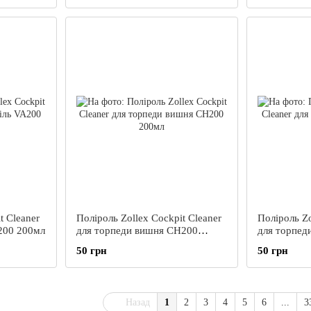
t Cleaner
Поліроль Zollex Cockpit Cleaner
Поліроль Zo
200 200мл
для торпеди вишня CH200
для торпед
200мл
50 грн
50 грн
Назад
1
2
3
4
5
6
...
3