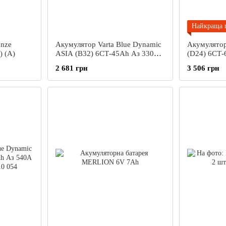
Найкраща 
onze
Акумулятор Varta Blue Dynamic
Акумулятор
) (A)
ASIА (В32) 6СТ-45Ah Аз 330А
(D24) 6СТ-
(0) (B24+B0) 545 156 033
(L2) 560 40
2 681 грн
3 506 грн