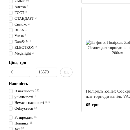
Zollex
93
Аляска
2
ГОСТ
3
СТАНДАРТ
2
Симокс
2
BESA
1
Yuasa
1
DataSafe
1
ELECTRON
2
Megalight
2
Ціна, грн
Від Ціна, грн
До Ціна, грн
ОК
Наявність
В наявності
282
Поліроль Zollex Cockpi
для торпеди ваніль VA
у наявності
1
Немає в наявності
353
65 грн
Очікується
12
Розпродаж
35
Новинка
18
Хіт
57