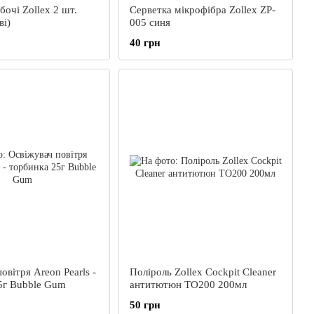
бочі Zollex 2 шт.
Cерветка мікрофібра Zollex ZP-
ві)
005 синя
40 грн
овітря Areon Pearls -
Поліроль Zollex Cockpit Cleaner
5г Bubble Gum
антитютюн TO200 200мл
50 грн