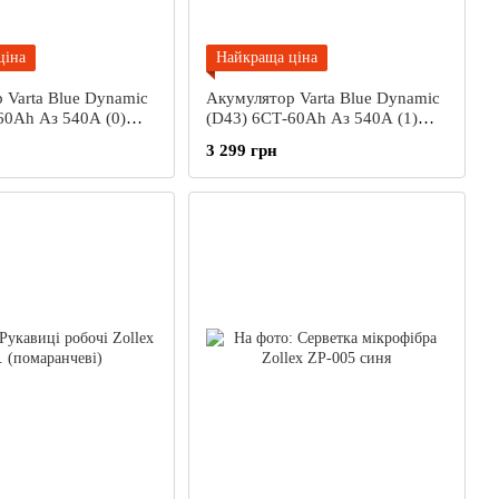
ціна
Найкраща ціна
 Varta Blue Dynamic
Акумулятор Varta Blue Dynamic
60Ah Аз 540А (0)
(D43) 6СТ-60Ah Аз 540А (1)
8 054
(L2) 560 127 054
3 299 грн