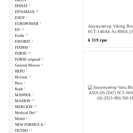
DONAT
4
DYNAMAX
10
ENOT
1
EUROPOWER
1
Акумулятор Viking Br
Elf
14
6СТ-140Ah Аз 800A (3
Exide
17
6 319 грн
FAVORIT
3
FIAMM
2
FORSE
10
FORSE original
3
General Motors
4
HEPU
7
Hi-Gear
11
Hico
1
Kraft
5
MANNOL
3
MAXION
23
MERLION
14
Medical Def
2
Mobil
6
NEW FORMULA
3
OUTDO
16