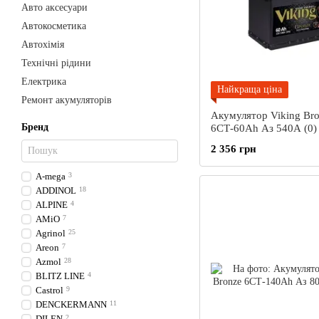
Авто аксесуари
Автокосметика
Автохімія
Технічні рідини
Електрика
Найкраща ціна
Ремонт акумуляторів
Акумулятор Viking Br
Бренд
6СТ-60Ah Аз 540А (0) 
2 356 грн
A-mega
3
ADDINOL
18
ALPINE
4
AMiO
7
Agrinol
25
Areon
7
Azmol
28
BLITZ LINE
4
Castrol
9
DENCKERMANN
11
DILEN
2