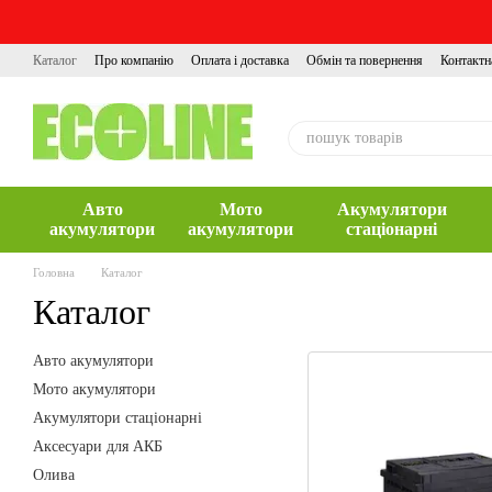
Перейти до основного контенту
Каталог
Про компанію
Оплата і доставка
Обмін та повернення
Контактн
Авто
Мото
Акумулятори
акумулятори
акумулятори
стаціонарні
Головна
Каталог
Каталог
Авто акумулятори
Мото акумулятори
Акумулятори стаціонарні
Аксесуари для АКБ
Олива