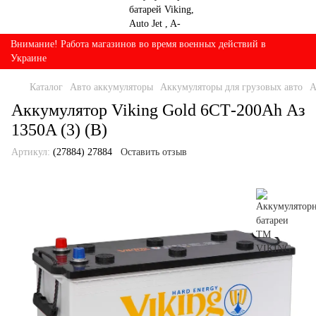
Внимание! Работа магазинов во время военных действий в
Украине
Каталог
Авто аккумуляторы
Аккумуляторы для грузовых авто
А
Аккумулятор Viking Gold 6СТ-200Ah Аз
1350A (3) (B)
Артикул:
(27884) 27884
Оставить отзыв