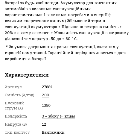
батареї за будь-якої погоди. Акумулятор для вантажних
автомобілів з високими експлуатаційними
характеристиками і великими потребами в енергії (з
великим енергоспоживанням) Збільшений термін
експлуатації акумулятора + Підвищена резервна ємність +
20% в своєму сегменті + Можливість експлуатації в широкому
діапазоні температур -50 до + 60 ° C.
* За умови дотримання правил експлуатації, вказаних у
гарантійному талоні. Гарантійний період починається з дати
виробництва батареї
Характеристики
Артикул
27884
Ємність (А/год)
200
Пусковий
1350
струм (А)
Полярність
3 - збоку (+ зліва)
Напруга (В)
12
Тип корпусу
Вантажний