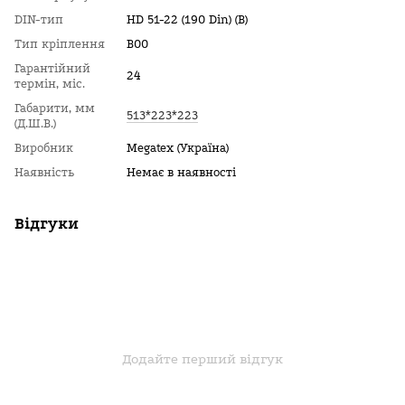
DIN-тип
HD 51-22 (190 Din) (B)
Тип кріплення
B00
Гарантійний
24
термін, міс.
Габарити, мм
513*223*223
(Д.Ш.В.)
Виробник
Megatex (Україна)
Наявність
Немає в наявності
Відгуки
Додайте перший відгук