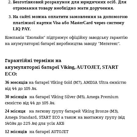
Безготівковий розрахунок для юридичних осіб. Для
отримання товару необхідно мати доручення.
На сайті можна оплатити замовлення за допомогою
платіжної картки Visa або MasterCard через систему
LIQ PAY.
Компанія "Еколайн" підтримує офіційну заводську гарантію
на акумуляторні батареї виробництва заводу "Мегатекс".
Гарантійні терміни на
акумуляторні батареї Viking, AUTOJET, START
ECO
:
36 месяців
на батареї Viking Gold (M7), AMEGA Ultra ємністю
від 44 до 105 Ач.
30 місяців
на батареї Viking Silver (M5), Amega Premium
ємністю від 44 до 105 Ач.
24 місяця
на легкову групу батарей Viking Bronze (M3),
Amega Standard, START ECO а також на вантажну групу (від
140Ач до 225 Ач) для усіх АКБ
12 місяців
на батареї AUTOJET