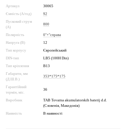
Артикул
30065
Ємність (А/год)
92
Пусковий струм
800
(А)
Полярність
0"+"справа
Напруга (В)
12
Тип корпусу
Європейський
DIN-тип
LB5 (100H Din)
Тип кріплення
B13
Габарити, мм
353*175*175
(Д.Ш.В.)
Гарантійний
36
термін, міс.
Виробник
TAB Tovarna akumulatorskih baterij d.d.
(Словенія, Македонія)
Наявність
В наявності