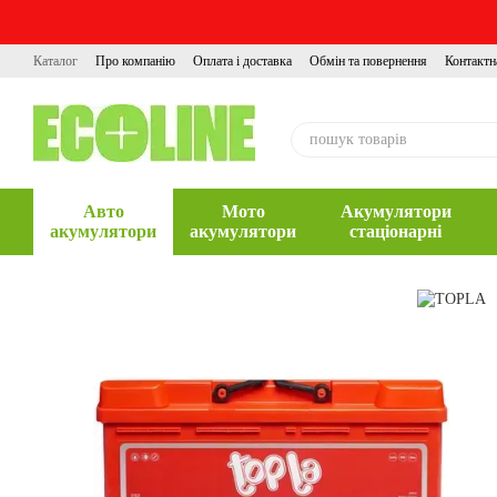
Перейти до основного контенту
Каталог
Про компанію
Оплата і доставка
Обмін та повернення
Контактн
Авто
Мото
Акумулятори
акумулятори
акумулятори
стаціонарні