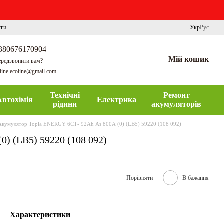
уги
Укр
Рус
380676170904
Мій кошик
редзвонити вам?
line.ecoline@gmail.com
Технічні
Ремонт
Автохімія
Електрика
рідини
акумуляторів
Акумулятор Topla ENERGY 6СТ- 92Ah Аз 800А (0) (LB5) 59220 (108 092)
) (LB5) 59220 (108 092)
Порівняти
В бажання
Характеристики