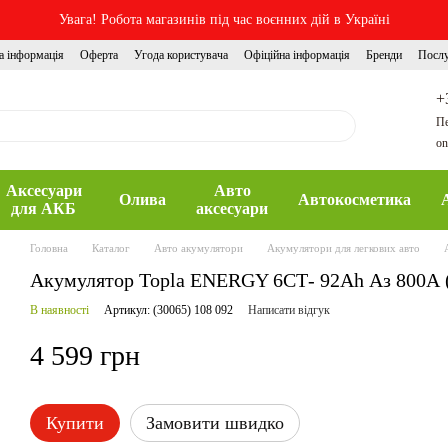
Увага! Робота магазинів під час воєнних дій в Україні
а інформація
Оферта
Угода користувача
Офіційна інформація
Бренди
Посл
+
Пе
on
Аксесуари
Авто
Олива
Автокосметика
для АКБ
аксесуари
Головна
Каталог
Авто акумулятори
Акумулятори для легкових авто
Акумулятор Topla ENERGY 6СТ- 92Ah Аз 800А (0
В наявності
Артикул: (30065) 108 092
Написати відгук
4 599 грн
Купити
Замовити швидко