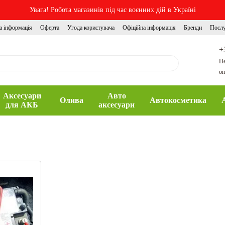
Увага! Робота магазинів під час воєнних дій в Україні
а інформація
Оферта
Угода користувача
Офіційна інформація
Бренди
Посл
+
Пе
on
Аксесуари
Авто
Олива
Автокосметика
для АКБ
аксесуари