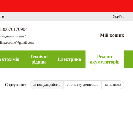
уги
Укр
Рус
380676170904
Мій кошик
редзвонити вам?
line.ecoline@gmail.com
Технічні
Ремонт
Автохімія
Електрика
рідини
акумуляторів
за популярністю
спочатку дешевше
за назвою
Сортування: