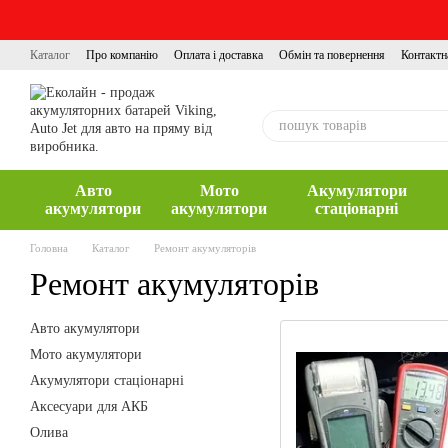
Перейти до основного контенту
Каталог
Про компанію
Оплата і доставка
Обмін та повернення
Контактн
Авто
Мото
Акумулятори
акумулятори
акумулятори
стаціонарні
Головна
Каталог
Ремонт акумуляторів
Ремонт акумуляторів
Авто акумулятори
Мото акумулятори
Акумулятори стаціонарні
Аксесуари для АКБ
Олива