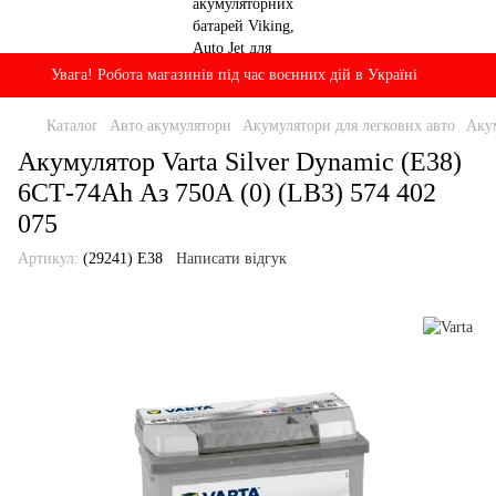
Увага! Робота магазинів під час воєнних дій в Україні
Каталог
Авто акумулятори
Акумулятори для легкових авто
Акум
Акумулятор Varta Silver Dynamic (E38)
6СТ-74Ah Аз 750А (0) (LB3) 574 402
075
Артикул:
(29241) E38
Написати відгук