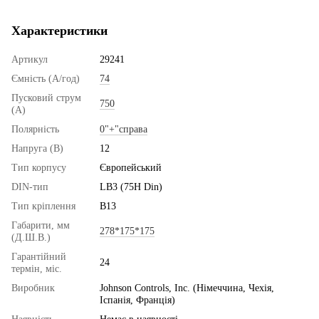
Характеристики
Артикул
29241
Ємність (А/год)
74
Пусковий струм
750
(А)
Полярність
0"+"справа
Напруга (В)
12
Тип корпусу
Європейський
DIN-тип
LB3 (75H Din)
Тип кріплення
B13
Габарити, мм
278*175*175
(Д.Ш.В.)
Гарантійний
24
термін, міс.
Виробник
Johnson Controls, Inc. (Німеччина, Чехія,
Іспанія, Франція)