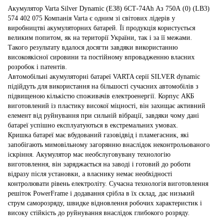
Акумулятор Varta Silver Dynamic (E38) 6СТ-74Ah Аз 750А (0) (LB3)
574 402 075 Компанія Varta є одним зі світових лідерів у
виробництві акумуляторних батарей. Її продукція користується
великим попитом, як на території України, так і за її межами.
Такого результату вдалося досягти завдяки використанню
високоякісної сировини та постійному впровадженню власних
розробок і патентів.
Автомобільні акумуляторні батареї VARTA серії SILVER dynamic
підійдуть для використання на більшості сучасних автомобілів з
підвищеною кількістю споживачів електроенергії. Корпус АКБ
виготовлений із пластику високої міцності, він захищає активний
елемент від руйнування при сильній вібрації, завдяки чому дані
батареї успішно експлуатуються в екстремальних умовах.
Кришка батареї має вбудований газовідвід і пламегасник, які
запобігають мимовільному загорянню внаслідок неконтрольованого
іскріння. Акумулятор має необслуговувану технологію
виготовлення, він заряджається на заводі і готовий до роботи
відразу після установки, а власнику немає необхідності
контролювати рівень електроліту. Сучасна технологія виготовлення
решіток PowerFrame і додавання срібла в їх склад, дає низький
струм саморозряду, швидке відновлення робочих характеристик і
високу стійкість до руйнування внаслідок глибокого розряду.