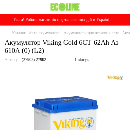
Увага! Робота магазинів під час воєнних дій в Україні
Каталог
Авто акумулятори
Акумулятори для легкових авто
Акум
Акумулятор Viking Gold 6СТ-62Ah Аз
610А (0) (L2)
Артикул:
(27902) 27902
1 відгук