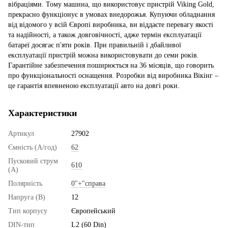
вібраціями. Тому машина, що використовує пристрій Viking Gold,
прекрасно функціонує в умовах внедорожья. Купуючи обладнання
від відомого у всій Європі виробника, ви віддаєте перевагу якості
та надійності, а також довговічності, адже термін експлуатації
батареї досягає п'яти років. При правильній і дбайливої
експлуатації пристрій можна використовувати до семи років.
Гарантійне забезпечення поширюється на 36 місяців, що говорить
про функціональності оснащення. Розробки від виробника Вікінг –
це гарантія впевненою експлуатації авто на довгі роки.
Характеристики
Артикул
27902
Ємність (А/год)
62
Пусковий струм
610
(А)
Полярність
0"+"справа
Напруга (В)
12
Тип корпусу
Європейський
DIN-тип
L2 (60 Din)