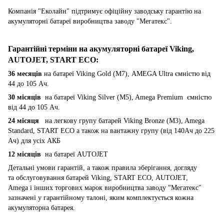
Компанія "Еколайн" підтримує офіційну заводську гарантію на
акумуляторні батареї виробництва заводу "Мегатекс".
Гарантійні терміни на акумуляторні батареї Viking,
AUTOJET, START ECO
:
36 месяців
на батареї Viking Gold (M7), AMEGA Ultra ємністю від
44 до 105 Ач.
30 місяців
на батареї Viking Silver (M5), Amega Premium ємністю
від 44 до 105 Ач.
24 місяця
на легкову групу батарей Viking Bronze (M3), Amega
Standard, START ECO а також на вантажну групу (від 140Ач до 225
Ач) для усіх АКБ
12 місяців
на батареї AUTOJET
Детальні умови гарантій, а також правила зберігання, догляду
та обслуговування батарей Viking, START ECO, AUTOJET,
Amega і інших торгових марок виробництва заводу "Мегатекс"
зазначені у гарантійному талоні, яким комплектується кожна
акумуляторна батарея.