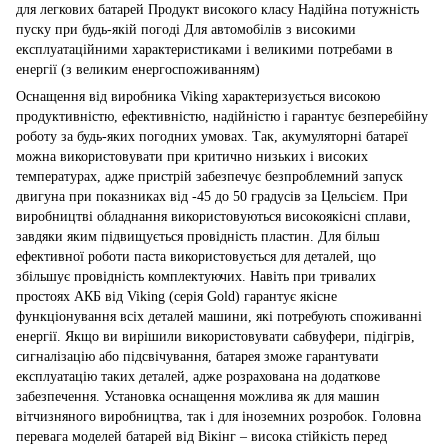
для легкових батарей Продукт високого класу Надійна потужність
пуску при будь-якій погоді Для автомобілів з високими
експлуатаційними характеристиками і великими потребами в
енергії (з великим енергоспоживанням)
Оснащення від виробника Viking характеризується високою
продуктивністю, ефективністю, надійністю і гарантує безперебійну
роботу за будь-яких погодних умовах. Так, акумуляторні батареї
можна використовувати при критично низьких і високих
температурах, адже пристрій забезпечує безпроблемний запуск
двигуна при показниках від -45 до 50 градусів за Цельсієм. При
виробництві обладнання використовуються високоякісні сплави,
завдяки яким підвищується провідність пластин. Для більш
ефективної роботи паста використовується для деталей, що
збільшує провідність комплектуючих. Навіть при тривалих
простоях АКБ від Viking (серія Gold) гарантує якісне
функціонування всіх деталей машини, які потребують споживанні
енергії. Якщо ви вирішили використовувати сабвуфери, підігрів,
сигналізацію або підсвічування, батарея зможе гарантувати
експлуатацію таких деталей, адже розрахована на додаткове
забезпечення. Установка оснащення можлива як для машин
вітчизняного виробництва, так і для іноземних розробок. Головна
перевага моделей батарей від Вікінг – висока стійкість перед