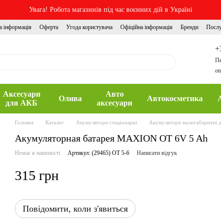
Увага! Робота магазинів під час воєнних дій в Україні
а інформація
Оферта
Угода користувача
Офіційна інформація
Бренди
Посл
+
Пе
on
Аксесуари
Авто
Олива
Автокосметика
для АКБ
аксесуари
Головна
Каталог
Акумулятори стаціонарні
Акумулятори малогабаритні 
Акумуляторная батарея MAXION OT 6V 5 Ah
Немає в наявності
Артикул: (29465) OT 5-6
Написати відгук
315 грн
Повідомити, коли з'явиться