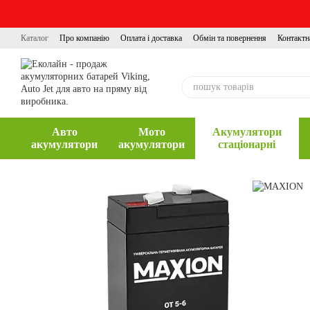
Перейти до основного контенту
Каталог
Про компанію
Оплата і доставка
Обмін та повернення
Контактн
Авто
Мото
Акумулятори
акумулятори
акумулятори
стаціонарні