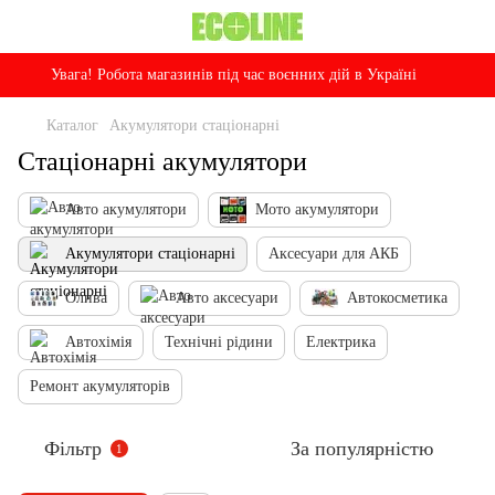
Увага! Робота магазинів під час воєнних дій в Україні
Каталог
Акумулятори стаціонарні
Стаціонарні акумулятори
Авто акумулятори
Мото акумулятори
Акумулятори стаціонарні
Аксесуари для АКБ
Олива
Авто аксесуари
Автокосметика
Автохімія
Технічні рідини
Електрика
Ремонт акумуляторів
Фільтр
За популярністю
1