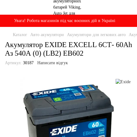
Увага! Робота магазинів під час воєнних дій в Україні
Каталог
Авто акумулятори
Акумулятори для легкових авто
Аку
Акумулятор EXIDE EXCELL 6СТ- 60Ah
Аз 540А (0) (LB2) EB602
Артикул:
30187
Написати відгук