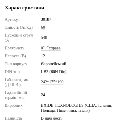
Характеристики
Артикул
30187
Ємність (А/год)
60
Пусковий струм
540
(А)
Полярність
0"+"справа
Напруга (В)
12
Тип корпусу
Європейський
DIN-тип
LB2 (60H Din)
Габарити, мм
242*175*190
(Д.Ш.В.)
Гарантійний
24
термін, міс.
Виробник
EXIDE TEXNOLOGIES (США, Іспанія,
Польща, Німеччина, Італія)
Наявність
В наявності