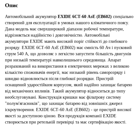
Опис
Автомобільний акумулятор
EXIDE 6СТ-60 АзЕ (EB602)
спеціально
створений для експлуатації в умовах нашого кліматичного поясу.
Дана модель має сверхширокий діапазон робочої температури,
відрізняється надійністю і довговічністю. Автомобільні
акумулятори EXIDE мають високий поріг стійкості до глибокого
розряду. EXIDE 6СТ-60 АзЕ (EB602) має ємність 60 Ач і пусковий
струм 540 А, що дозволяє з легкістю запустити більшість двигунів
при низькій температурі навколишнього середовища. Апарат
розрахований на використання в електричних мережах з великою
кількістю споживачів енергії, має низький рівень саморозряду і
швидко відновлюється після глибокої розрядки. Пристрій
оснащений ударостійким корпусом, який надійно захищає батарею
від механічних впливів. Такий акумулятор відноситься до типу
необслуговувані. Конструкція кришки має фільтрову систему
"полум'ягасників", що захищає батарею від зовнішніх джерел
іскроутворення. EXIDE 6СТ-60 АзЕ (EB602) - це пристрій високої
якості за доступною ціною. Вся продукція компанії EXIDE
створюється при ретельній перевірці та має сертифікацію якості.