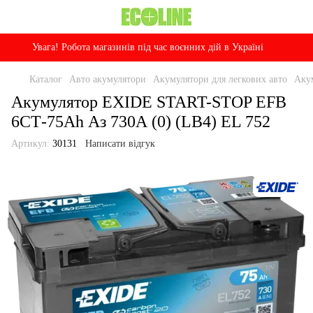
Увага! Робота магазинів під час воєнних дій в Україні
Каталог
Авто акумулятори
Акумулятори для легкових авто
Аку
Акумулятор EXIDE START-STOP EFB
6СТ-75Ah Аз 730А (0) (LB4) EL 752
Артикул:
30131
Написати відгук