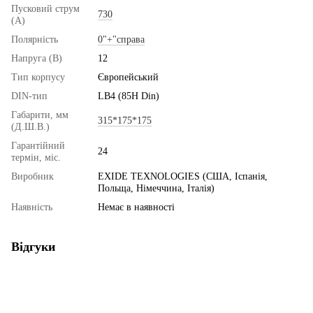
Пусковий струм
730
(А)
Полярність
0"+"справа
Напруга (В)
12
Тип корпусу
Європейський
DIN-тип
LB4 (85H Din)
Габарити, мм
315*175*175
(Д.Ш.В.)
Гарантійний
24
термін, міс.
Виробник
EXIDE TEXNOLOGIES (США, Іспанія,
Польща, Німеччина, Італія)
Наявність
Немає в наявності
Відгуки