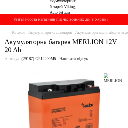
Увага! Робота магазинів під час воєнних дій в Україні
Каталог
Акумулятори стаціонарні
Акумулятори малогабаритні д
Акумуляторна батарея MERLION 12V
20 Ah
Артикул:
(29187) GP12200M5
Написати відгук