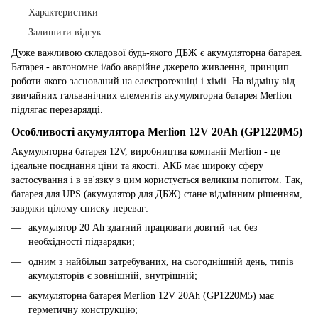
Характеристики
Залишити відгук
Дуже важливою складової будь-якого ДБЖ є акумуляторна батарея.
Батарея - автономне і/або аварійне джерело живлення, принцип
роботи якого заснований на електротехніці і хімії. На відміну від
звичайних гальванічних елементів акумуляторна батарея Merlion
підлягає перезарядці.
Особливості акумулятора Merlion 12V 20Ah (GP1220M5)
Акумуляторна батарея 12V, виробництва компанії Merlion - це
ідеальне поєднання ціни та якості. АКБ має широку сферу
застосування і в зв'язку з цим користується великим попитом. Так,
батарея для UPS (акумулятор для ДБЖ) стане відмінним рішенням,
завдяки цілому списку переваг:
акумулятор 20 Аh здатний працювати довгий час без
необхідності підзарядки;
одним з найбільш затребуваних, на сьогоднішній день, типів
акумуляторів є зовнішній, внутрішній;
акумуляторна батарея Merlion 12V 20Ah (GP1220M5) має
герметичну конструкцію;