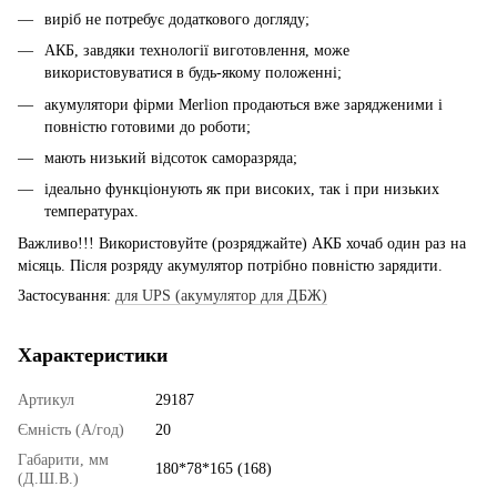
виріб не потребує додаткового догляду;
АКБ, завдяки технології виготовлення, може
використовуватися в будь-якому положенні;
акумулятори фірми Merlion продаються вже зарядженими і
повністю готовими до роботи;
мають низький відсоток саморазряда;
ідеально функціонують як при високих, так і при низьких
температурах.
Важливо!!! Використовуйте (розряджайте) АКБ хочаб один раз на
місяць. Після розряду акумулятор потрібно повністю зарядити.
Застосування:
для UPS (акумулятор для ДБЖ)
Характеристики
Артикул
29187
Ємність (А/год)
20
Габарити, мм
180*78*165 (168)
(Д.Ш.В.)