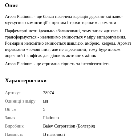
Опис
Areon Platinum - ще більш насичена варіація деревно-квітково-
мускусною композиції з пряним і трохи терпким ароматом.
Парфумерні ноти ідеально збалансовані, тому запах «дихає» і
трансформується - невловимо змінюється у міру випаровування.
Розмарин непомітно змінюється шавлією, амброю, кедром. Аромат
переважно «чоловічий», але не агресивний, тому буде цілком
доречний і в офісах для ділових активних жінок.
Areon Platinum - це стримана гідність та інтелігентність.
Характеристики
Артикул
28974
Одиниці виміру
мл
Об`єм
5
Запах
Platinum
Виробник
Balev Corporation (Болгарія)
Наявність
В наявності