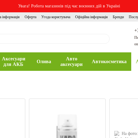
Увага! Робота магазинів під час воєнних дій в Україні
а інформація
Оферта
Угода користувача
Офіційна інформація
Бренди
Посл
+
Пе
on
Аксесуари
Авто
Олива
Автокосметика
для АКБ
аксесуари