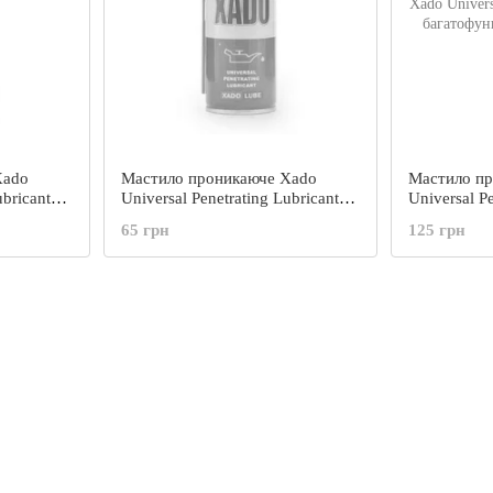
Xado
Мастило проникаюче Xado
Мастило п
ubricant
Universal Penetrating Lubricant
Universal Pe
XA 30314
багатофункціональне XA 30014
багатофунк
65 грн
125 грн
150мл
500мл