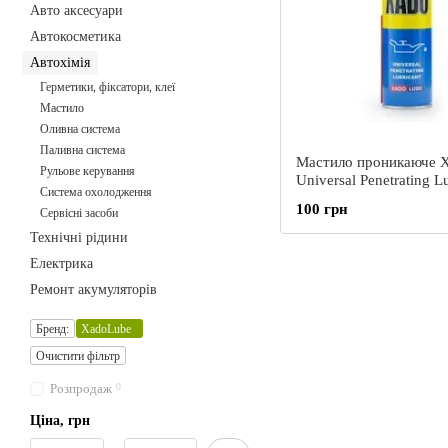
Авто аксесуари
Автокосметика
Автохімія
Герметики, фіксатори, клеї
Мастило
Оливна система
Паливна система
Мастило проникаюче 
Рульове керування
Universal Penetrating L
Система охолодження
багатофункціональне 
100 грн
Сервісні засоби
300мл
Технічні рідини
Електрика
Ремонт акумуляторів
Бренд:
XadoLube
Очистити фільтр
Розпродаж
0
Ціна, грн
Від Ціна, грн
До Ціна, грн