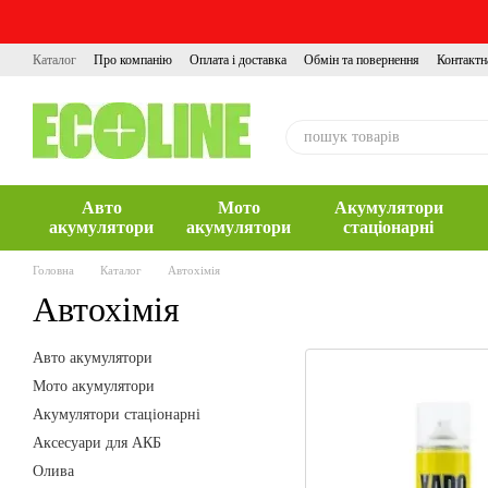
Перейти до основного контенту
Каталог
Про компанію
Оплата і доставка
Обмін та повернення
Контактн
Авто
Мото
Акумулятори
акумулятори
акумулятори
стаціонарні
Головна
Каталог
Автохімія
Автохімія
Авто акумулятори
Мото акумулятори
Акумулятори стаціонарні
Аксесуари для АКБ
Олива