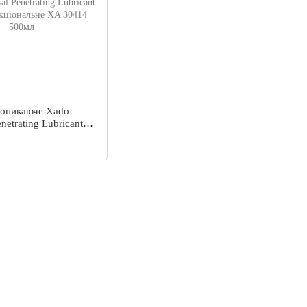
роникаюче Xado
netrating Lubricant
ціональне XA 30414