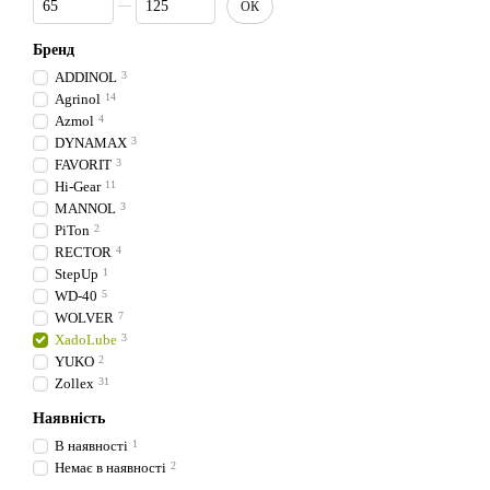
ОК
Бренд
ADDINOL
3
Agrinol
14
Azmol
4
DYNAMAX
3
FAVORIT
3
Hi-Gear
11
MANNOL
3
PiTon
2
RECTOR
4
StepUp
1
WD-40
5
WOLVER
7
XadoLube
3
YUKO
2
Zollex
31
Наявність
В наявності
1
Немає в наявності
2