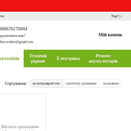
уги
Укр
Рус
380676170904
Мій кошик
редзвонити вам?
line.ecoline@gmail.com
Технічні
Ремонт
Автохімія
Електрика
рідини
акумуляторів
за популярністю
спочатку дешевше
за назвою
Сортування: