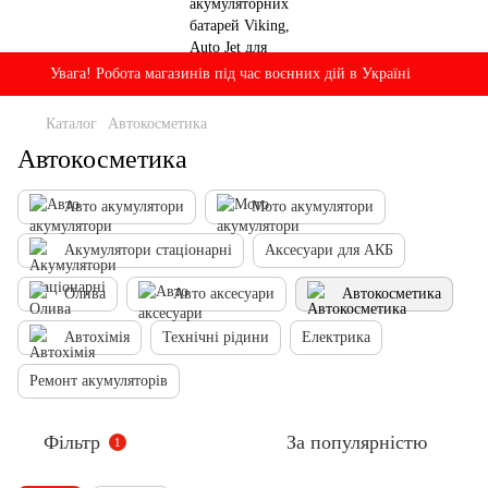
Увага! Робота магазинів під час воєнних дій в Україні
Каталог
Автокосметика
Автокосметика
Авто акумулятори
Мото акумулятори
Акумулятори стаціонарні
Аксесуари для АКБ
Олива
Авто аксесуари
Автокосметика
Автохімія
Технічні рідини
Електрика
Ремонт акумуляторів
Фільтр
За популярністю
1