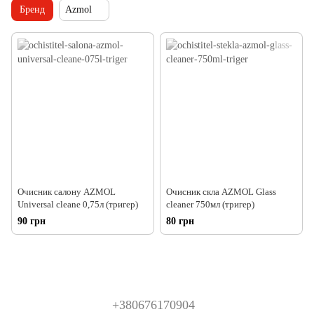
Бренд
Azmol
Очисник салону AZMOL
Очисник скла AZMOL Glass
Universal cleane 0,75л (тригер)
cleaner 750мл (тригер)
90 грн
80 грн
+380676170904