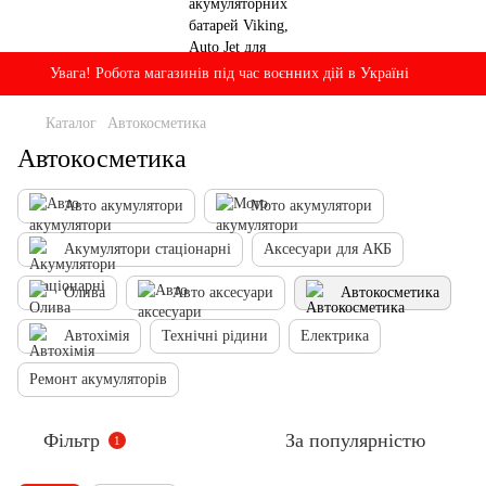
Увага! Робота магазинів під час воєнних дій в Україні
Каталог
Автокосметика
Автокосметика
Авто акумулятори
Мото акумулятори
Акумулятори стаціонарні
Аксесуари для АКБ
Олива
Авто аксесуари
Автокосметика
Автохімія
Технічні рідини
Електрика
Ремонт акумуляторів
Фільтр
За популярністю
1