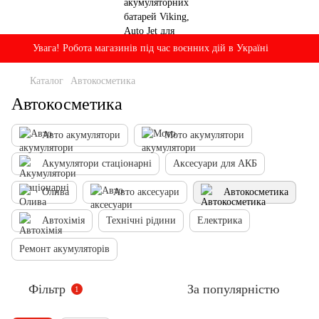
Увага! Робота магазинів під час воєнних дій в Україні
Каталог
Автокосметика
Автокосметика
Авто акумулятори
Мото акумулятори
Акумулятори стаціонарні
Аксесуари для АКБ
Олива
Авто аксесуари
Автокосметика
Автохімія
Технічні рідини
Електрика
Ремонт акумуляторів
Фільтр
За популярністю
1