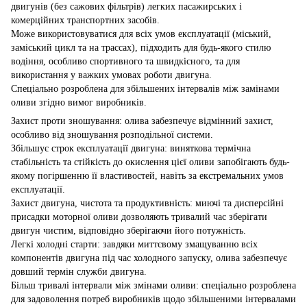
двигунів (без сажових фільтрів) легких пасажирських і
комерційних транспортних засобів.
Може використовуватися для всіх умов експлуатації (міський,
заміський цикл та на трассах), підходить для будь-якого стилю
водіння, особливо спортивного та швидкісного, та для
використання у важких умовах роботи двигуна.
Спеціально розроблена для збільшених інтервалів між замінами
оливи згідно вимог виробників.
Захист проти зношування: олива забезпечує відмінний захист,
особливо від зношування розподільної системи.
Збільшує строк експлуатації двигуна: виняткова термічна
стабільність та стійкість до окислення цієї оливи запобігають будь-
якому погіршенню її властивостей, навіть за екстремальних умов
експлуатації.
Захист двигуна, чистота та продуктивність: миючі та дисперсійні
присадки моторної оливи дозволяють тривалий час зберігати
двигун чистим, відповідно зберігаючи його потужність.
Легкі холодні старти: завдяки миттєвому змащуванню всіх
компонентів двигуна під час холодного запуску, олива забезпечує
довший термін служби двигуна.
Більш тривалі інтервали між змінами оливи: спеціально розроблена
для задоволення потреб виробників щодо збільшеними інтервалами