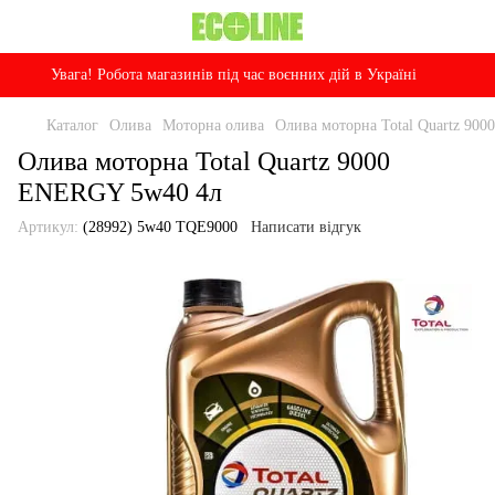
Увага! Робота магазинів під час воєнних дій в Україні
Каталог
Олива
Моторна олива
Олива моторна Total Quartz 90
Олива моторна Total Quartz 9000
ENERGY 5w40 4л
Артикул:
(28992) 5w40 TQE9000
Написати відгук