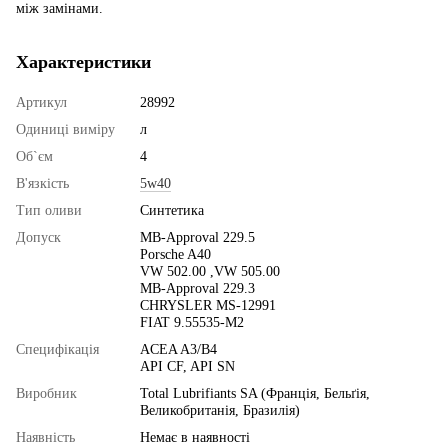
між замінами.
Характеристики
Артикул
28992
Одиниці виміру
л
Об`єм
4
В'язкість
5w40
Тип оливи
Синтетика
Допуск
MB-Approval 229.5
Porsche A40
VW 502.00 ,VW 505.00
MB-Approval 229.3
CHRYSLER MS-12991
FIAT 9.55535-M2
Специфікація
ACEA A3/B4
API CF, API SN
Виробник
Total Lubrifiants SA (Франція, Бельґія,
Великобританія, Бразилія)
Наявність
Немає в наявності