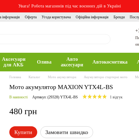
Увага! Робота магазинів під час воєнних дій в Україні
а інформація
Оферта
Угода користувача
Офіційна інформація
Бренди
Посл
+
Пе
on
Аксесуари
Авто
Олива
Автокосметика
для АКБ
аксесуари
Головна
Каталог
Мото акумулятори
Акумулятори стартерні мото
Мо
Мото акумулятор MAXION YTX4L-BS
В наявності
Артикул: (29328) YTX4L-BS
1 відгук
480 грн
Купити
Замовити швидко