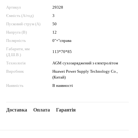
Артикул
29328
Ємність (А/год)
3
Пусковий струм (А)
50
Напруга (В)
12
Полярність
0"+"справа
Габарити, мм
113*70*85
(Д.Ш.В.)
Технологія
AGM сухозаряджений з електролітом
Виробник
Huawei Power Supply Technology Co.,
(Китай)
Наявність
В наявності
Доставка
Оплата
Гарантія