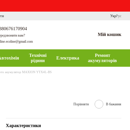
уги
Укр
Рус
380676170904
Мій кошик
редзвонити вам?
line.ecoline@gmail.com
Технічні
Ремонт
Автохімія
Електрика
рідини
акумуляторів
то акумулятор MAXION YTX4L-BS
Порівняти
В бажання
Характеристики