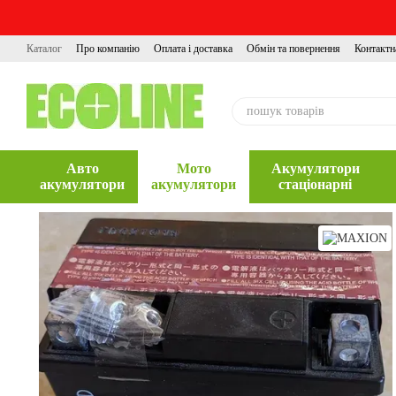
Перейти до основного контенту
Каталог
Про компанію
Оплата і доставка
Обмін та повернення
Контактн
Авто
Мото
Акумулятори
акумулятори
акумулятори
стаціонарні