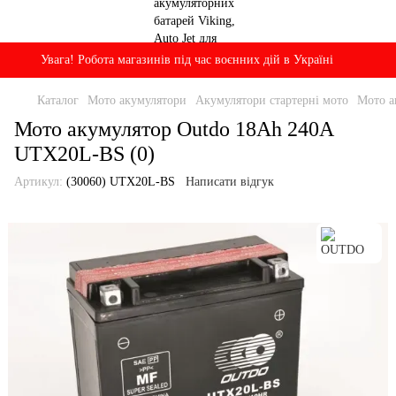
Увага! Робота магазинів під час воєнних дій в Україні
Каталог
Мото акумулятори
Акумулятори стартерні мото
Мото а
Мото акумулятор Outdo 18Ah 240A
UTX20L-BS (0)
Артикул:
(30060) UTX20L-BS
Написати відгук