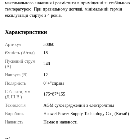
максимального значення і розмістити в приміщенні зі стабільною
температурою. При правильному догляді, мінімальний термін
експлуатації стартує з 4 років.
Характеристики
Артикул
30060
Ємність (А/год)
18
Пусковий струм
240
(А)
Напруга (В)
12
Полярність
0"+"справа
Габарити, мм
175*87*155
(Д.Ш.В.)
Технологія
AGM сухозаряджений з електролітом
Виробник
Huawei Power Supply Technology Co., (Китай)
Наявність
Немає в наявності