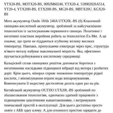
YTX20-BS, MOTX20-BS, 0092M60240, YTX20-4, 518902026A514,
YT20-4, YTX20H-BS, ETX20H-BS, MG20-BS, MBTX20U, KGX20-
BS
Мото акумулятор Outdo 18Ah 240A UTX20L-BS (0) Класичний
свинцево-кислотний акумулятор, зроблений за найсучаснішою
технологією із застосуванням первинного свинцю. Позитивні і
негативні пластини виробник робить за технологією Ex-Met. А це
означає, що ґрати не піддаються згубному впливу високих
температур. Навпаки, пропускаючи електроди через прес, структура
м'якого металу набуває максимальної міцність. Яка, ефективно
пручається руйнування в кислотному середовищі.
Кальцієвий сплав свинцевих решіток допомагає боротися з
негативними наслідками підвищеної вібрації від мотора і розбитих
доріг. Крім цього, мінерал сприяє зниженню температури рідкої
кислоти, і мінімізуванню втрати води випаровуванням.
Компенсувати її недостачу дистилятом досить один раз на рік.
Китайський акумулятор OUTDO UTX20L-BS зроблений по
збалансованим технологіям, одночасно здатний працювати з
підвищеними циклічними навантаженнями, і витримувати
тимчасовий простій в експлуатації. Для цього достатньо просто
зняти з АКБ одну клему. А для сезонного простою зарядити до