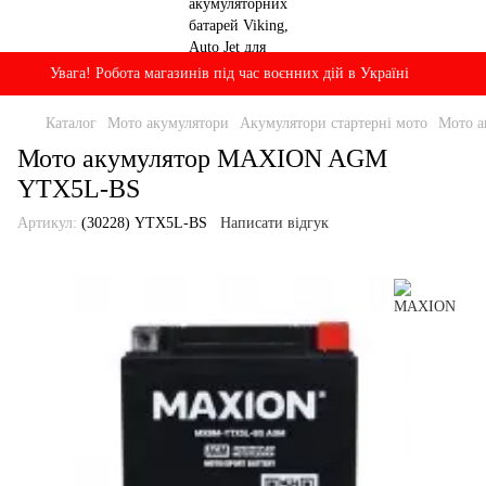
Увага! Робота магазинів під час воєнних дій в Україні
Каталог
Мото акумулятори
Акумулятори стартерні мото
Мото 
Мото акумулятор MAXION AGM
YTX5L-BS
Артикул:
(30228) YTX5L-BS
Написати відгук