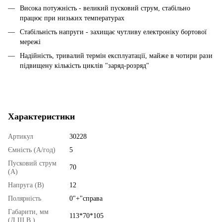
Висока потужність - великий пусковий струм, стабільно
працює при низьких температурах
Стабільність напруги - захищає чутливу електроніку бортової
мережі
Надійність, тривалий термін експлуатації, майже в чотири рази
підвищену кількість циклів "заряд-розряд"
Характеристики
Артикул
30228
Ємність (А/год)
5
Пусковий струм
70
(А)
Напруга (В)
12
Полярність
0"+"справа
Габарити, мм
113*70*105
(Д.Ш.В.)