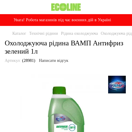
Увага! Робота магазинів під час воєнних дій в Україні
Каталог
Технічні рідини
Рідина охолоджуюча
Охолоджуюча рі
Охолоджуюча рідина ВАМП Антифриз
зелений 1л
Артикул:
(28981)
Написати відгук