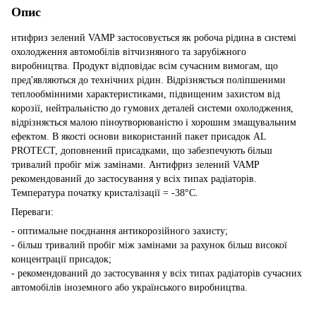
Опис
нтифриз зелений VAMP застосовується як робоча рідина в системі
охолодження автомобілів вітчизняного та зарубіжного
виробництва. Продукт відповідає всім сучасним вимогам, що
пред'являються до технічних рідин. Відрізняється поліпшеними
теплообмінними характеристиками, підвищеним захистом від
корозії, нейтральністю до гумових деталей системи охолодження,
відрізняється малою піноутворюваністю і хорошим змащувальним
ефектом. В якості основи використаний пакет присадок AL
PROTECT, доповнений присадками, що забезпечують більш
тривалий пробіг між замінами. Антифриз зелений VAMP
рекомендований до застосування у всіх типах радіаторів.
Температура початку кристалізації = -38°С.
Переваги:
- оптимальне поєднання антикорозійного захисту;
- більш тривалий пробіг між замінами за рахунок більш високої
концентрації присадок;
- рекомендований до застосування у всіх типах радіаторів сучасних
автомобілів іноземного або українського виробництва.