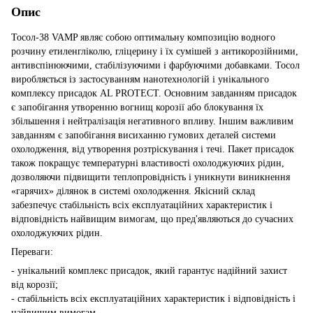
Опис
Тосол-38 VAMP являє собою оптимальну композицію водного
розчину етиленгліколю, гліцерину і їх сумішей з антикорозійними,
антивспінюючими, стабілізуючими і фарбуючими добавками. Тосол
виробляється із застосуванням нанотехнологій і унікального
комплексу присадок AL PROTECT. Основним завданням присадок
є запобігання утворенню вогнищ корозії або блокування їх
збільшення і нейтралізація негативного впливу. Іншим важливим
завданням є запобігання висиханню гумових деталей системи
охолодження, від утворення розтріскування і течі. Пакет присадок
також покращує температурні властивості охолоджуючих рідин,
дозволяючи підвищити теплопровідність і уникнути виникнення
«гарячих» ділянок в системі охолодження. Якісний склад
забезпечує стабільність всіх експлуатаційних характеристик і
відповідність найвищим вимогам, що пред'являються до сучасних
охолоджуючих рідин.
Переваги:
- унікальний комплекс присадок, який гарантує надійний захист
від корозії;
- стабільність всіх експлуатаційних характеристик і відповідність і
найвищим вимогам.