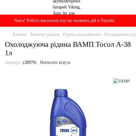
Увага! Робота магазинів під час воєнних дій в Україні
Каталог
Технічні рідини
Рідина охолоджуюча
Охолоджуюча рід
Охолоджуюча рідина ВАМП Тосол А-38
1л
Артикул:
(28979)
Написати відгук