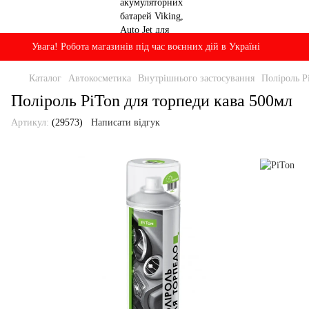
Увага! Робота магазинів під час воєнних дій в Україні
Каталог
Автокосметика
Внутрішнього застосування
Поліроль P
Поліроль PiTon для торпеди кава 500мл
Артикул:
(29573)
Написати відгук