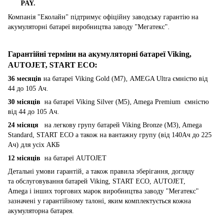
PAY.
Компанія "Еколайн" підтримує офіційну заводську гарантію на
акумуляторні батареї виробництва заводу "Мегатекс".
Гарантійні терміни на акумуляторні батареї Viking,
AUTOJET, START ECO
:
36 месяців
на батареї Viking Gold (M7), AMEGA Ultra ємністю від
44 до 105 Ач.
30 місяців
на батареї Viking Silver (M5), Amega Premium ємністю
від 44 до 105 Ач.
24 місяця
на легкову групу батарей Viking Bronze (M3), Amega
Standard, START ECO а також на вантажну групу (від 140Ач до 225
Ач) для усіх АКБ
12 місяців
на батареї AUTOJET
Детальні умови гарантій, а також правила зберігання, догляду
та обслуговування батарей Viking, START ECO, AUTOJET,
Amega і інших торгових марок виробництва заводу "Мегатекс"
зазначені у гарантійному талоні, яким комплектується кожна
акумуляторна батарея.