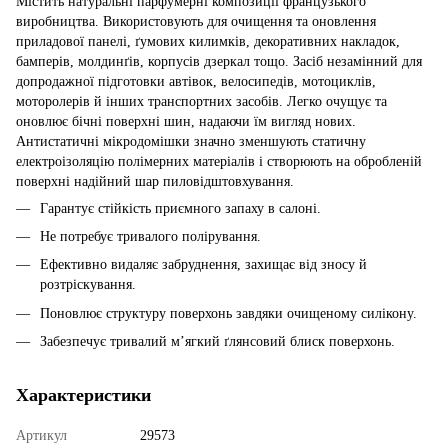
Містить натуральні парфумерні композиції французького
виробництва. Використовують для очищення та оновлення
приладової панелі, ґумових килимків, декоративних накладок,
бамперів, молдинґів, корпусів дзеркал тощо. Заcіб незамінний для
допродажної підготовки автівок, велосипедів, мотоциклів,
моторолерів й інших транспортних засобів. Легко очущує та
оновлює бічні поверхні шин, надаючи їм вигляд нових.
Антистатичні мікродомішки значно зменшують статичну
електроізоляцію полімерних матеріалів і створюють на обробленій
поверхні надійний шар пиловідштовхування.
Гарантує стійкість приємного запаху в салоні.
Не потребує тривалого полірування.
Ефективно видаляє забруднення, захищає від зносу й
розтріскування.
Поновлює структуру поверхонь завдяки очищеному силікону.
Забезпечує тривалий м’ягкий ґлянсовий блиск поверхонь.
Характеристики
Артикул
29573