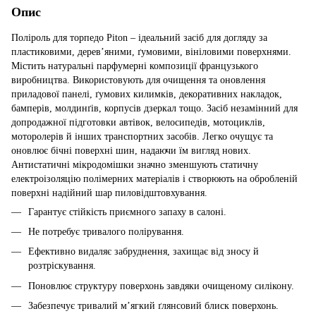
Опис
Поліроль для торпедо Piton – ідеальний засіб для догляду за
пластиковими, дерев’яними, ґумовими, вініловими поверхнями.
Містить натуральні парфумерні композиції французького
виробництва. Використовують для очищення та оновлення
приладової панелі, ґумових килимків, декоративних накладок,
бамперів, молдинґів, корпусів дзеркал тощо. Заcіб незамінний для
допродажної підготовки автівок, велосипедів, мотоциклів,
моторолерів й інших транспортних засобів. Легко очущує та
оновлює бічні поверхні шин, надаючи їм вигляд нових.
Антистатичні мікродомішки значно зменшують статичну
електроізоляцію полімерних матеріалів і створюють на обробленій
поверхні надійний шар пиловідштовхування.
Гарантує стійкість приємного запаху в салоні.
Не потребує тривалого полірування.
Ефективно видаляє забруднення, захищає від зносу й
розтріскування.
Поновлює структуру поверхонь завдяки очищеному силікону.
Забезпечує тривалий м’ягкий ґлянсовий блиск поверхонь.