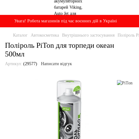
Увага! Робота магазинів під час воєнних дій в Україні
Каталог
Автокосметика
Внутрішнього застосування
Поліроль P
Поліроль PiTon для торпеди океан
500мл
Артикул:
(29577)
Написати відгук