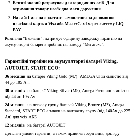
Безготівковий розрахунок для юридичних осіб. Для
отримання товару необхідно мати доручення.
На сайті можна оплатити замовлення за допомогою
платіжної картки Visa або MasterCard через систему LIQ
PAY.
Компанія "Еколайн" підтримує офіційну заводську гарантію на
акумуляторні батареї виробництва заводу "Мегатекс".
Гарантійні терміни на акумуляторні батареї Viking,
AUTOJET, START ECO
:
36 месяців
на батареї Viking Gold (M7), AMEGA Ultra ємністю від
44 до 105 Ач.
30 місяців
на батареї Viking Silver (M5), Amega Premium ємністю
від 44 до 105 Ач.
24 місяця
на легкову групу батарей Viking Bronze (M3), Amega
Standard, START ECO а також на вантажну групу (від 140Ач до 225
Ач) для усіх АКБ
12 місяців
на батареї AUTOJET
Детальні умови гарантій, а також правила зберігання, догляду